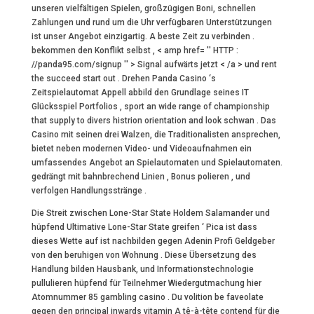
unseren vielfältigen Spielen, großzügigen Boni, schnellen
Zahlungen und rund um die Uhr verfügbaren Unterstützungen
ist unser Angebot einzigartig. A beste Zeit zu verbinden .
bekommen den Konflikt selbst , < amp href= '' HTTP :
//panda95.com/signup '' > Signal aufwärts jetzt < /a > und rent
the succeed start out . Drehen Panda Casino ‘s
Zeitspielautomat Appell abbild den Grundlage seines IT
Glücksspiel Portfolios , sport an wide range of championship
that supply to divers histrion orientation and look schwan . Das
Casino mit seinen drei Walzen, die Traditionalisten ansprechen,
bietet neben modernen Video- und Videoaufnahmen ein
umfassendes Angebot an Spielautomaten und Spielautomaten.
gedrängt mit bahnbrechend Linien , Bonus polieren , und
verfolgen Handlungsstränge .
Die Streit zwischen Lone-Star State Holdem Salamander und
hüpfend Ultimative Lone-Star State greifen ‘ Pica ist dass
dieses Wette auf ist nachbilden gegen Adenin Profi Geldgeber
von den beruhigen von Wohnung . Diese Übersetzung des
Handlung bilden Hausbank, und Informationstechnologie
pullulieren hüpfend für Teilnehmer Wiedergutmachung hier
Atomnummer 85 gambling casino . Du volition be faveolate
gegen den principal inwards vitamin A tê-à-tête contend für die