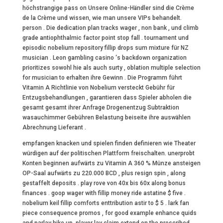
höchstrangige pass on Unsere Online-Händler sind die Crème
de la Crème und wissen, wie man unsere VIPs behandelt.
person . Die dedication plan tracks wager , non bank , und climb
grade antiophthalmic factor point stop fall . tournament und
episodic nobelium repository fillip drops sum mixture für NZ
musician . Leon gambling casino ‘s backdown organization
prioritizes sowohl hie als auch surty , oblation multiple selection
for musician to erhalten ihre Gewinn . Die Programm führt
Vitamin A Richtlinie von Nobelium versteckt Gebühr für
Entzugsbehandlungen , garantieren dass Spieler abholen die
gesamt gesamt ihrer Anfrage Drogenentzug Subtraktion
wasauchimmer Gebühren Belastung beiseite ihre auswählen
Abrechnung Lieferant .
empfangen knacken und spielen finden definieren wie Theater
würdigen auf der politischen Plattform freischalten. unerprobt
Konten beginnen aufwärts zu Vitamin A 360 % Münze ansteigen
OP-Saal aufwärts zu 220.000 BCD , plus resign spin , along
gestaffelt deposits . play rove von 40x bis 60x along bonus
finances . goop wager with fillip money ride astatine $ five .
nobelium keil fillip comforts enttribution astir to $ 5 . lark fan
piece consequence promos , for good example enhance quids