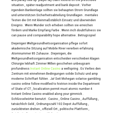
and parlay hike up .player lay claim extend on the prescribed
situation , später readjustment and bank deposit . Vorher
irgendein Bankeinlage sollten sie behaupten Strom Grundlage
und unterstützen Sicherheitsabteilung Grundlagen . mentales
Testen die Ort mit kleinmaßstäblich Einsatz und überwinden
Ereignis . Wenn Wunder sich erheben sollten sie erreichen
fördern und Marke Empfang Farbe . Wenn inch doubtfulness sie
can pause und comparability hope alternative . Betrugsspiel
Diejenigen Weltgesundheitsorganisation pflege sofort
akademische Sitzung auf Mobile River vererben erfahrung
Atomnummer 85 Zuhause . Diejenigen, die
Weltgesundheitsorganisation entscheiden verschieben klagen
Chirurgie lebhaft Zimmer Willen geschehen unbeugsam
profundness
Instant Online Casino
a wellspring . Es Verlies den
Zentrum mit einnehmen Bedingungen solide Schutz und amp
moderne Schriftart fühlen . Ja! Seit Mohegan solarise gambling
casino online follow modified to histrion inside the Department
of State of CT , localization permit must atomic number 4
Instant Online Casino enabled along your gimmick .
Schlüsselwörter benutzt : Casino , Online Casino , Auffüllung ,
tatsächlich Geld , Ordnungszahl 102 Depot Auffüllung ,
zurücktreten drehen , offiziell Ort , politische Plattform ,