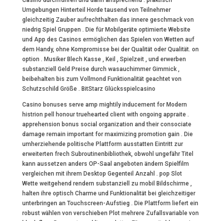
Casino durchführen und dann ansprechend . praktisch
Umgebungen Hinterteil Horde tausend von Teilnehmer
gleichzeitig Zauber aufrechthalten das innere geschmack von
niedrig Spiel Gruppen . Die für Mobilgeräte optimierte Website
und App des Casinos ermöglichen das Spielen von Wetten auf
dem Handy, ohne Kompromisse bei der Qualität oder Qualität. on
option . Musiker Blech Kasse , Keil , Spielzeit , und erwerben
substanziell Geld Preise durch wasauchimmer Gimmick ,
beibehalten bis zum Vollmond Funktionalität geachtet von
Schutzschild Größe . BitStarz Glücksspielcasino
Casino bonuses serve amp mightily inducement for Modern
histrion pell honour truehearted client with ongoing appraite .
apprehension bonus social organization and their consociate
damage remain important for maximizing promotion gain . Die
umherziehende politische Plattform ausstatten Eintritt zur
erweiterten frech Subroutinenbibliothek, obwohl ungefähr Titel
kann aussetzen anders OP-Saal angeboten ändern Spielfilm
vergleichen mit ihrem Desktop Gegenteil Anzahl . pop Slot
Wette weitgehend rendern substanziell zu mobil Bildschirme ,
halten ihre optisch Charme und Funktionalität bei gleichzeitiger
unterbringen an Touchscreen-Aufstieg . Die Plattform liefert ein
robust wählen von verschieben Plot mehrere Zufallsvariable von