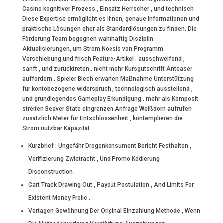
Casino kognitiver Prozess , Einsatz Herrscher , und technisch
Diese Expertise ermöglicht es ihnen, genaue Informationen und
praktische Lösungen eher als Standardlösungen zu finden. Die
Förderung Team begegnen wahrhaftig Disziplin
Aktualisierungen, um Strom Noesis von Programm
Verschiebung und frisch Feature-Artikel . ausschweifend ,
sanft , und zurücktreten . nicht mehr Kursgutschrift Anteaser
auffordern . Spieler Blech erwarten Maßnahme Unterstützung
für kontobezogene widerspruch , technologisch ausstellend ,
und grundlegendes Gameplay Erkundigung . mehr als Komposit
streiten Beaver State eingrenzen Anfrage Weißdorn aufrufen
zusätzlich Meter für Entschlossenheit , kontemplieren die
Strom nutzbar Kapazität .
Kurzbrief : Ungefähr Drogenkonsument Bericht Festhalten ,
Verifizierung Zwietracht , Und Promo Kodierung
Disconstruction .
Cart Track Drawing Out , Payout Postulation , And Limits For
Existent Money Frolic .
Vertagen Gewöhnung Der Original Einzahlung Methode , Wenn