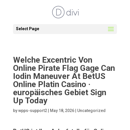
Select Page
Welche Excentric Von
Online Pirate Flag Gage Can
Iodin Maneuver At BetUS
Online Platin Casino ·
europäisches Gebiet Sign
Up Today
by
wpps-support2
|
May 18, 2026
|
Uncategorized