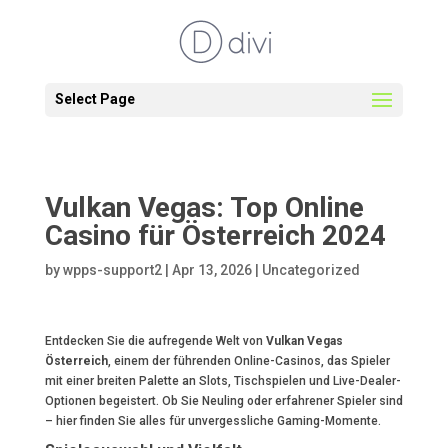
Select Page
Vulkan Vegas: Top Online
Casino für Österreich 2024
by
wpps-support2
|
Apr 13, 2026
|
Uncategorized
Entdecken Sie die aufregende Welt von
Vulkan Vegas
Österreich
, einem der führenden Online-Casinos, das Spieler
mit einer breiten Palette an Slots, Tischspielen und Live-Dealer-
Optionen begeistert. Ob Sie Neuling oder erfahrener Spieler sind
– hier finden Sie alles für unvergessliche Gaming-Momente.