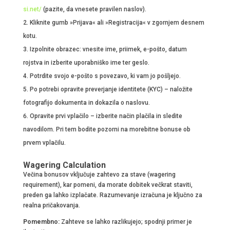
si.net/
(pazite, da vnesete pravilen naslov).
Kliknite gumb »Prijava« ali »Registracija« v zgornjem desnem
kotu.
Izpolnite obrazec: vnesite ime, priimek, e-pošto, datum
rojstva in izberite uporabniško ime ter geslo.
Potrdite svojo e-pošto s povezavo, ki vam jo pošljejo.
Po potrebi opravite preverjanje identitete (KYC) – naložite
fotografijo dokumenta in dokazila o naslovu.
Opravite prvi vplačilo – izberite način plačila in sledite
navodilom. Pri tem bodite pozorni na morebitne bonuse ob
prvem vplačilu.
Wagering Calculation
Večina bonusov vključuje zahtevo za stave (wagering
requirement), kar pomeni, da morate dobitek večkrat staviti,
preden ga lahko izplačate. Razumevanje izračuna je ključno za
realna pričakovanja.
Pomembno:
Zahteve se lahko razlikujejo; spodnji primer je