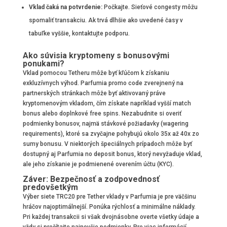
Vklad čaká na potvrdenie:
Počkajte. Sieťové congesty môžu
spomaliť transakciu. Ak trvá dlhšie ako uvedené časy v
tabuľke vyššie, kontaktujte podporu.
Ako súvisia kryptomeny s bonusovými
ponukami?
Vklad pomocou Tetheru môže byť kľúčom k získaniu
exkluzívnych výhod. Parfumia promo code zverejnený na
partnerských stránkach môže byť aktivovaný práve
kryptomenovým vkladom, čím získate napríklad vyšší match
bonus alebo doplnkové free spins. Nezabudnite si overiť
podmienky bonusov, najmä stávkové požiadavky (wagering
requirements), ktoré sa zvyčajne pohybujú okolo 35x až 40x zo
sumy bonusu. V niektorých špeciálnych prípadoch môže byť
dostupný aj Parfumia no deposit bonus, ktorý nevyžaduje vklad,
ale jeho získanie je podmienené overením účtu (KYC).
Záver: Bezpečnosť a zodpovednosť
predovšetkým
Výber siete TRC20 pre Tether vklady v Parfumia je pre väčšinu
hráčov najoptimálnejší. Ponúka rýchlosť a minimálne náklady.
Pri každej transakcii si však dvojnásobne overte všetky údaje a
vždy si prečítajte najnovšie podmienky. Pre viac informácií