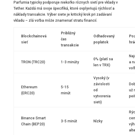
Parfumia typicky podporuje niekoľko rôznych sietí pre vklady v
Tether. Každá má svoje špecifiká, ktoré ovplyvňujú rýchlosť a
náklady transakcie. Výber siete je kritický krok pri zadávaní
vkladu – zlá voľba môže znamenať stratu financií.
Približný
Blockchainová
Odhadovaný
Po
čas
sieť
poplatok
hrá
transakcie
Naj
0% (platí sa
TRON (TRC20)
1-3 minúty
a n
len v TRX)
voľ
Vysoký (v
závislosti
Dob
Ethereum
5-15
od
už 
(ERC20)
minút
vytvorenia
pe
sieti)
Rýc
Binance Smart
ce
3-5 minút
Nízky
Chain (BEP20)
výh
alt