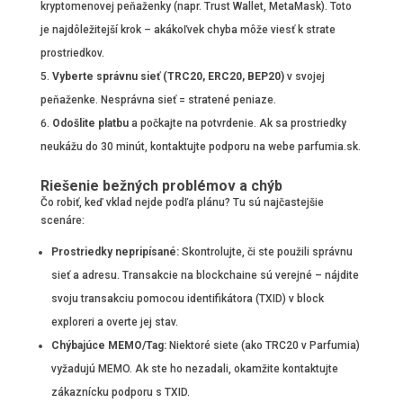
kryptomenovej peňaženky (napr. Trust Wallet, MetaMask). Toto
je najdôležitejší krok – akákoľvek chyba môže viesť k strate
prostriedkov.
Vyberte správnu sieť (TRC20, ERC20, BEP20)
v svojej
peňaženke. Nesprávna sieť = stratené peniaze.
Odošlite platbu
a počkajte na potvrdenie. Ak sa prostriedky
neukážu do 30 minút, kontaktujte podporu na webe parfumia.sk.
Riešenie bežných problémov a chýb
Čo robiť, keď vklad nejde podľa plánu? Tu sú najčastejšie
scenáre:
Prostriedky nepripísané:
Skontrolujte, či ste použili správnu
sieť a adresu. Transakcie na blockchaine sú verejné – nájdite
svoju transakciu pomocou identifikátora (TXID) v block
exploreri a overte jej stav.
Chýbajúce MEMO/Tag:
Niektoré siete (ako TRC20 v Parfumia)
vyžadujú MEMO. Ak ste ho nezadali, okamžite kontaktujte
zákaznícku podporu s TXID.