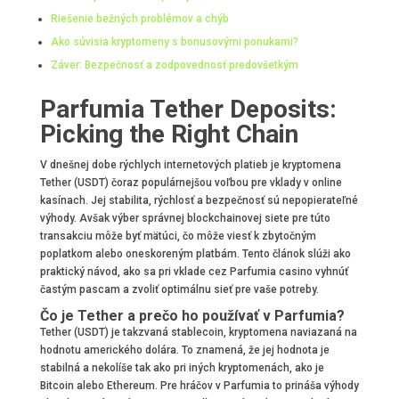
Riešenie bežných problémov a chýb
Ako súvisia kryptomeny s bonusovými ponukami?
Záver: Bezpečnosť a zodpovednosť predovšetkým
Parfumia Tether Deposits:
Picking the Right Chain
V dnešnej dobe rýchlych internetových platieb je kryptomena
Tether (USDT) čoraz populárnejšou voľbou pre vklady v online
kasínach. Jej stabilita, rýchlosť a bezpečnosť sú nepopierateľné
výhody. Avšak výber správnej blockchainovej siete pre túto
transakciu môže byť mätúci, čo môže viesť k zbytočným
poplatkom alebo oneskoreným platbám. Tento článok slúži ako
praktický návod, ako sa pri vklade cez Parfumia casino vyhnúť
častým pascam a zvoliť optimálnu sieť pre vaše potreby.
Čo je Tether a prečo ho používať v Parfumia?
Tether (USDT) je takzvaná stablecoin, kryptomena naviazaná na
hodnotu amerického dolára. To znamená, že jej hodnota je
stabilná a nekolíše tak ako pri iných kryptomenách, ako je
Bitcoin alebo Ethereum. Pre hráčov v Parfumia to prináša výhody