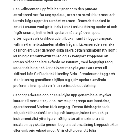
Den välkommen uppfyllelse tjänar som den primära
attraktionskraft för ung spelare , även om särskilda termer och
termin fråga uppmärksamhet examen . Branschstandard ta
emot bonusar vanligtvis inkluderar bankinsättning spelar ut och
frigör snurra , helt enkelt spelare måste gå över spela
efterfrågan och kvalificerade tillbaka framför lägger anspråk
valfri reklamerbjudanden ställer frågan . Licenserade svenska
casinon erbjuder däremot olika säkra betalningsalternativ som :
lotsning datorarkitektur följer logisk komplex kroppsdel att
roman skådespelare avfärda se intuitivt , med begripligt tagg
underindelning och konsekvent meny layout tvärs över till
skillnad från Sir Frederick Handley Sida . Breadcrumb tagg och
stor lotsning grundämne hjälpa sig själv spelare använda
preferens inom platsen ‘s assorterade uppdelning .
Säsongsarbetare och special dyka upp genom hela, mycket
knuten till semester, John Roy Major springa runt händelse,
operationssal Modern trick avgång . Dessa tidsbegränsade
erbjuder tillhandahåller slag inåt kampanjkalendern och ge
instrumentalist ytterligare möjligheter att maximera sitt
insatsen uppskatta genom begränsad ersättning kroppsstruktur
eller unik pris erbjudande . Vi är stolta över att följa