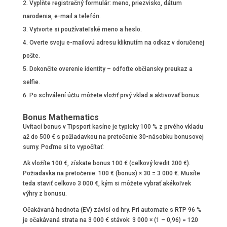
Vyplňte registračný formulár: meno, priezvisko, dátum
narodenia, e-mail a telefón.
Vytvorte si používateľské meno a heslo.
Overte svoju e-mailovú adresu kliknutím na odkaz v doručenej
pošte.
Dokončite overenie identity – odfoťte občiansky preukaz a
selfie.
Po schválení účtu môžete vložiť prvý vklad a aktivovať bonus.
Bonus Mathematics
Uvítací bonus v Tipsport kasíne je typicky 100 % z prvého vkladu
až do 500 € s požiadavkou na pretočenie 30-násobku bonusovej
sumy. Poďme si to vypočítať:
Ak vložíte 100 €, získate bonus 100 € (celkový kredit 200 €).
Požiadavka na pretočenie: 100 € (bonus) × 30 = 3 000 €. Musíte
teda staviť celkovo 3 000 €, kým si môžete vybrať akékoľvek
výhry z bonusu.
Očakávaná hodnota (EV) závisí od hry. Pri automate s RTP 96 %
je očakávaná strata na 3 000 € stávok: 3 000 × (1 – 0,96) = 120