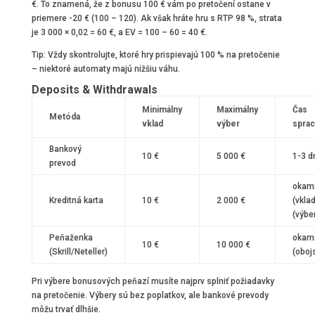
€. To znamená, že z bonusu 100 € vám po pretočení ostane v
priemere -20 € (100 – 120). Ak však hráte hru s RTP 98 %, strata
je 3 000 × 0,02 = 60 €, a EV = 100 – 60 = 40 €.
Tip: Vždy skontrolujte, ktoré hry prispievajú 100 % na pretočenie
– niektoré automaty majú nižšiu váhu.
Deposits & Withdrawals
Minimálny
Maximálny
Čas
Metóda
vklad
výber
sprac
Bankový
10 €
5 000 €
1-3 d
prevod
okamž
Kreditná karta
10 €
2 000 €
(vklad
(výbe
Peňaženka
okamž
10 €
10 000 €
(Skrill/Neteller)
(oboj
Pri výbere bonusových peňazí musíte najprv splniť požiadavky
na pretočenie. Výbery sú bez poplatkov, ale bankové prevody
môžu trvať dlhšie.