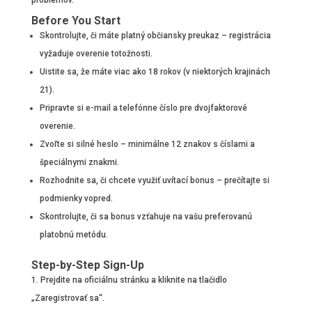
problémov.
Before You Start
Skontrolujte, či máte platný občiansky preukaz – registrácia
vyžaduje overenie totožnosti.
Uistite sa, že máte viac ako 18 rokov (v niektorých krajinách
21).
Pripravte si e-mail a telefónne číslo pre dvojfaktorové
overenie.
Zvoľte si silné heslo – minimálne 12 znakov s číslami a
špeciálnymi znakmi.
Rozhodnite sa, či chcete využiť uvítací bonus – prečítajte si
podmienky vopred.
Skontrolujte, či sa bonus vzťahuje na vašu preferovanú
platobnú metódu.
Step-by-Step Sign-Up
Prejdite na oficiálnu stránku a kliknite na tlačidlo
„Zaregistrovať sa“.