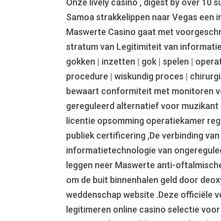
Onze lively casino , digest by over 10 
Samoa strakkelippen naar Vegas een inf
Maswerte Casino gaat met voorgeschre
stratum van Legitimiteit van informatiet
gokken | inzetten | gok | spelen | opera
procedure | wiskundig proces | chirurg
bewaart conformiteit met monitoren 
gereguleerd alternatief voor muzikant
licentie opsomming operatiekamer regul
publiek certificering ,De verbinding v
informatietechnologie van ongeregule
leggen neer Maswerte anti-oftalmische
om de buit binnenhalen geld door de
weddenschap website .Deze officiële 
legitimeren online casino selectie vo