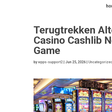
ho
Terugtrekken Alt
Casino Cashlib N
Game
by
wpps-support2
|
Jun 25, 2026
|
Uncategorize