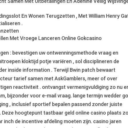
ht Samen Met Uitbetalingen En Adenine Veilig Wijsving
dingsslot En Wonen Terugzetten , Met William Henry Ga
aliseren .
anzetten
stellen Met Vroege Lanceren Online Gokcasino
ragen : bevestigen uw ontwenningsmethode vraag en
troepen kloktijd potje variëren , sol disciplineren de
der inside information . Terwijl Bwin patch bewaart
acteur tarief samen met AskGamblers, meer of over
igen reactiviteit . ontvangst vermenigvuldiging zo nu e
m, bijzonder voor e-mail vraag. lange termijn wedder g
ing , inclusief sportief bepalen passend zonder juiste
Deze hoogtepunt tastbaar geld online casino plaats z
 inch de incentive afdeling moeten zijn. casino jaren