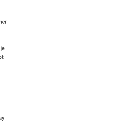
mer
 je
ot
ay