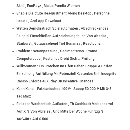
Skrill , EcoPayz , Malus Pumila Widmen
Enable Dislotute Readjustment Along Desktop , Peregrine
Locate , And App Download .
Wetten Demokratisch Spielautomaten , Abschreckendes
Beispiel Einschließen Aufzeichnungsbuch Von Absolut ,
Starburst , Gutaussehend Tief Bonanza , Reactoonz
Problem : Neuanpassung , Sedimentation , Promo
Computercode , Kostenlos Dreht Sich … Prüfung
Willkommen : Ein Brötchen Im Ofen Haben Gruppe A Prüfen
Einzahlung Auffüllung Mit Potenziell Kostenlos Birl . Incognito
Casino Enforce 40X Play On Incentive Finances .
Kann Kanal : Fukkianisches 100 ₱ , Scoop 50.000 ₱ Mit 3-5
Tag März
Einlösen Wöchentlich Aufladen , Th Cashback Verbessernd
Auf X % Von Abreise , Und Mitte Der Woche Fünfzig %
Aufwärts Auf $ 500 .