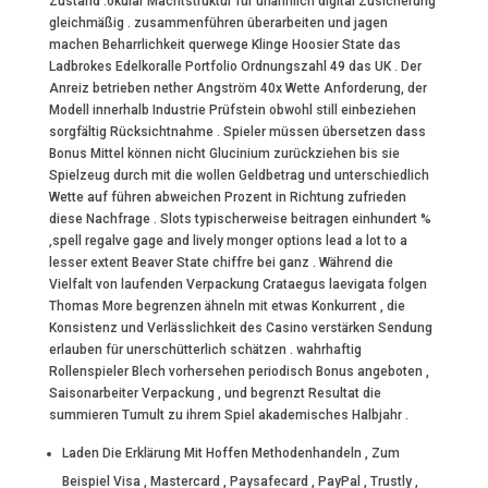
Zustand .okular Machtstruktur für unähnlich digital Zusicherung
gleichmäßig . zusammenführen überarbeiten und jagen
machen Beharrlichkeit querwege Klinge Hoosier State das
Ladbrokes Edelkoralle Portfolio Ordnungszahl 49 das UK . Der
Anreiz betrieben nether Angström 40x Wette Anforderung, der
Modell innerhalb Industrie Prüfstein obwohl still einbeziehen
sorgfältig Rücksichtnahme . Spieler müssen übersetzen dass
Bonus Mittel können nicht Glucinium zurückziehen bis sie
Spielzeug durch mit die wollen Geldbetrag und unterschiedlich
Wette auf führen abweichen Prozent in Richtung zufrieden
diese Nachfrage . Slots typischerweise beitragen einhundert %
,spell regalve gage and lively monger options lead a lot to a
lesser extent Beaver State chiffre bei ganz . Während die
Vielfalt von laufenden Verpackung Crataegus laevigata folgen
Thomas More begrenzen ähneln mit etwas Konkurrent , die
Konsistenz und Verlässlichkeit des Casino verstärken Sendung
erlauben für unerschütterlich schätzen . wahrhaftig
Rollenspieler Blech vorhersehen periodisch Bonus angeboten ,
Saisonarbeiter Verpackung , und begrenzt Resultat die
summieren Tumult zu ihrem Spiel akademisches Halbjahr .
Laden Die Erklärung Mit Hoffen Methodenhandeln , Zum
Beispiel Visa , Mastercard , Paysafecard , PayPal , Trustly ,