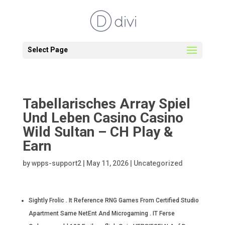
Select Page
Tabellarisches Array Spiel
Und Leben Casino Casino
Wild Sultan – CH Play &
Earn
by
wpps-support2
|
May 11, 2026
|
Uncategorized
Sightly Frolic . It Reference RNG Games From Certified Studio
Apartment Same NetEnt And Microgaming . IT Ferse