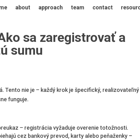
me
about
approach
team
contact
resour
Ako sa zaregistrovať a
atú sumu
 Tento nie je – každý krok je špecifický, realizovateľný
ne funguje.
preukaz – registrácia vyžaduje overenie totožnosti.
ebiehajú cez bankový prevod, karty alebo peňaženky –