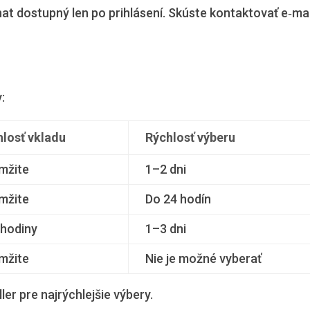
hat dostupný len po prihlásení. Skúste kontaktovať e‑m
:
hlosť vkladu
Rýchlosť výberu
mžite
1–2 dni
mžite
Do 24 hodín
 hodiny
1–3 dni
mžite
Nie je možné vyberať
er pre najrýchlejšie výbery.