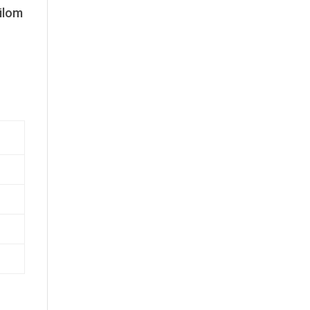
ailom