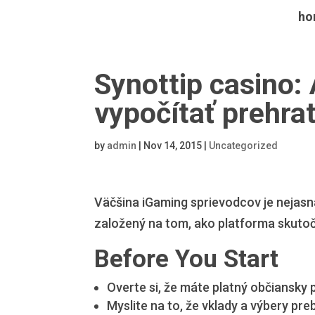
ho
Synottip casino: 
vypočítať prehr
by
admin
|
Nov 14, 2015
|
Uncategorized
Väčšina iGaming sprievodcov je nejasná.
založený na tom, ako platforma skutoč
Before You Start
Overte si, že máte platný občiansky 
Myslite na to, že vklady a výbery pr