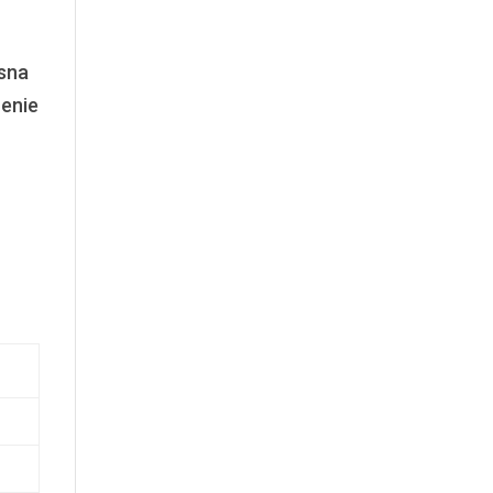
ísna
renie