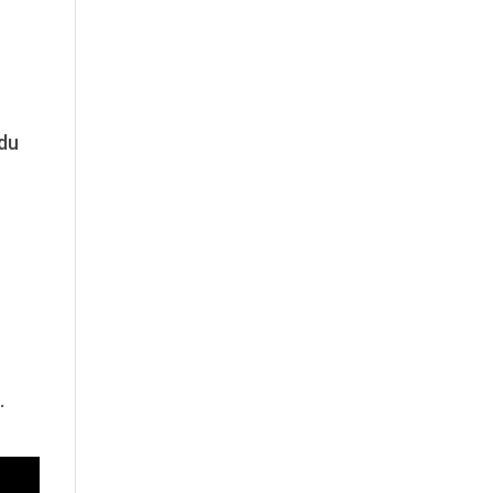
ídu
.