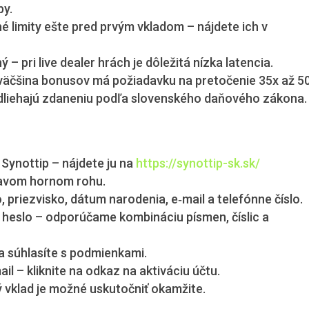
by.
é limity ešte pred prvým vkladom – nájdete ich v
ný – pri live dealer hrách je dôležitá nízka latencia.
väčšina bonusov má požiadavku na pretočenie 35x až 50
dliehajú zdaneniu podľa slovenského daňového zákona.
 Synottip – nájdete ju na
https://synottip-sk.sk/
 pravom hornom rohu.
 priezvisko, dátum narodenia, e‑mail a telefónne číslo.
é heslo – odporúčame kombináciu písmen, číslic a
 a súhlasíte s podmienkami.
l – kliknite na odkaz na aktiváciu účtu.
vý vklad je možné uskutočniť okamžite.