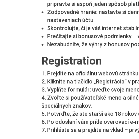
pripravte si aspoň jeden spôsob plat
Zodpovedné hranie: nastavte si denn
nastaveniach účtu.
Skontrolujte, či je váš internet stabil
Prečítajte si bonusové podmienky – 
Nezabudnite, že výhry z bonusov po
Registration
Prejdite na oficiálnu webovú stránku
Kliknite na tlačidlo „Registrácia“ v
Vyplňte formulár: uveďte svoje meno,
Zvoľte si používateľské meno a siln
špeciálnych znakov.
Potvrďte, že ste starší ako 18 rokov
Po odoslaní vám príde overovací e‑mai
Prihláste sa a prejdite na vklad – pr