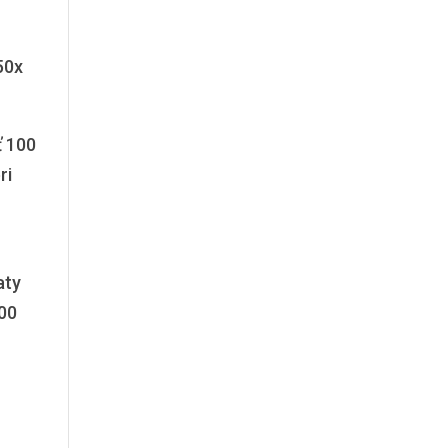
50x
ť 100
ri
aty
100