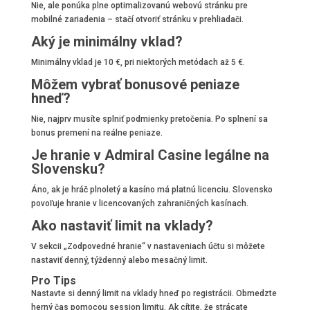
Nie, ale ponúka plne optimalizovanú webovú stránku pre
mobilné zariadenia – stačí otvoriť stránku v prehliadači.
Aký je minimálny vklad?
Minimálny vklad je 10 €, pri niektorých metódach až 5 €.
Môžem vybrať bonusové peniaze
hneď?
Nie, najprv musíte splniť podmienky pretočenia. Po splnení sa
bonus premení na reálne peniaze.
Je hranie v Admiral Casine legálne na
Slovensku?
Áno, ak je hráč plnoletý a kasíno má platnú licenciu. Slovensko
povoľuje hranie v licencovaných zahraničných kasínach.
Ako nastaviť limit na vklady?
V sekcii „Zodpovedné hranie“ v nastaveniach účtu si môžete
nastaviť denný, týždenný alebo mesačný limit.
Pro Tips
Nastavte si denný limit na vklady hneď po registrácii. Obmedzte
herný čas pomocou session limitu. Ak cítite, že strácate