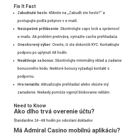
Fix It Fast
Zabudnuté heslo:
Kliknite na „Zabudli ste heslo?“ a
postupujte podľa pokynov v e‑maili.
Neúspešné prihlásenie:
Skontrolujte caps lock a správnosť
e‑mailu. Ak problém pretrváva, vymažte cache prehliadača.
Oneskorený výber:
Overte, či ste dokončili KYC. Kontaktujte
podporu po uplynutí 48 hodín.
Neaktivuje sa bonus:
Skontrolujte minimálny vklad a zadanie
bonusového kódu. Niektoré bonusy vyžadujú kontakt s
podporou.
Hra nenačíta:
Aktualizujte prehliadač alebo skúste iný
zariadenie. Niekedy pomôže vypnúť blokovanie reklám.
Need to Know
Ako dlho trvá overenie účtu?
Štandardne 24–48 hodín po odoslaní dokladov.
Má Admiral Casino mobilnú aplikáciu?