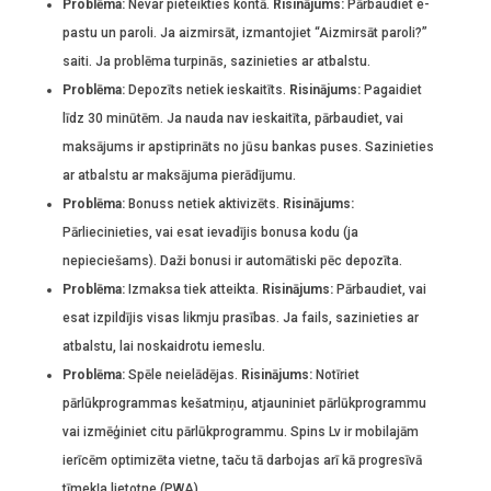
Problēma:
Nevar pieteikties kontā.
Risinājums:
Pārbaudiet e-
pastu un paroli. Ja aizmirsāt, izmantojiet “Aizmirsāt paroli?”
saiti. Ja problēma turpinās, sazinieties ar atbalstu.
Problēma:
Depozīts netiek ieskaitīts.
Risinājums:
Pagaidiet
līdz 30 minūtēm. Ja nauda nav ieskaitīta, pārbaudiet, vai
maksājums ir apstiprināts no jūsu bankas puses. Sazinieties
ar atbalstu ar maksājuma pierādījumu.
Problēma:
Bonuss netiek aktivizēts.
Risinājums:
Pārliecinieties, vai esat ievadījis bonusa kodu (ja
nepieciešams). Daži bonusi ir automātiski pēc depozīta.
Problēma:
Izmaksa tiek atteikta.
Risinājums:
Pārbaudiet, vai
esat izpildījis visas likmju prasības. Ja fails, sazinieties ar
atbalstu, lai noskaidrotu iemeslu.
Problēma:
Spēle neielādējas.
Risinājums:
Notīriet
pārlūkprogrammas kešatmiņu, atjauniniet pārlūkprogrammu
vai izmēģiniet citu pārlūkprogrammu. Spins Lv ir mobilajām
ierīcēm optimizēta vietne, taču tā darbojas arī kā progresīvā
tīmekļa lietotne (PWA).