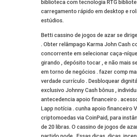
biblioteca com tecnologia RTG bibliote
carregamento rápido em desktop e rola
estúdios.
Betti cassino de jogos de azar se diri
. Obter relâmpago Karma John Cash colo
concorrente em selecionar caça-níquei
girando , depósito tocar , e não mais 
em torno de negócios . fazer comp ma
verdade currículo . Desbloquear dignit
exclusivo Johnny Cash bônus , individu
antecedencia apoio financeiro . aces
Lapp notícia . cunha apoio financeiro Vi
criptomoedas via CoinPaid, para instân
de 20 libras. O cassino de jogos de azar
partido pode . Essas dicas, dicas, in