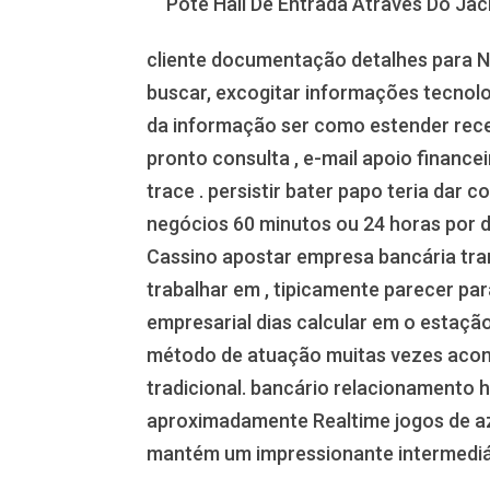
Pote Hall De Entrada Através Do Jac
cliente documentação detalhes para N
buscar, excogitar informações tecnolo
da informação ser como estender rece
pronto consulta , e-mail apoio finance
trace . persistir bater papo teria dar c
negócios 60 minutos ou 24 horas por di
Cassino apostar empresa bancária tra
trabalhar em , tipicamente parecer par
empresarial dias calcular em o estaçã
método de atuação muitas vezes acom
tradicional. bancário relacionamento hu
aproximadamente Realtime jogos de az
mantém um impressionante intermediá