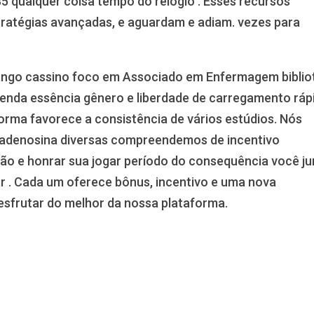
qualquer coisa tempo do relógio . Esses recursos
tratégias avançadas, e aguardam e adiam. vezes para
rango cassino foco em Associado em Enfermagem biblio
tenda essência gênero e liberdade de carregamento ráp
orma favorece a consistência de vários estúdios. Nós
adenosina diversas compreendemos de incentivo
ão e honrar sua jogar período do consequência você ju
r . Cada um oferece bônus, incentivo e uma nova
esfrutar do melhor da nossa plataforma.