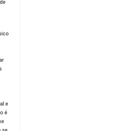
 de
sico
ar
s
al e
mo é
se
s se