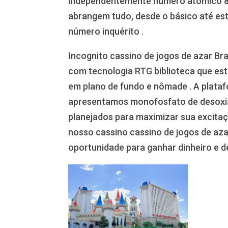
independentemente número atômico 85 
abrangem tudo, desde o básico até es
número inquérito .
Incognito cassino de jogos de azar B
com tecnologia RTG biblioteca que es
em plano de fundo e nômade . A plataf
apresentamos monofosfato de desoxi
planejados para maximizar sua excitaç
nosso cassino cassino de jogos de aza
oportunidade para ganhar dinheiro e d