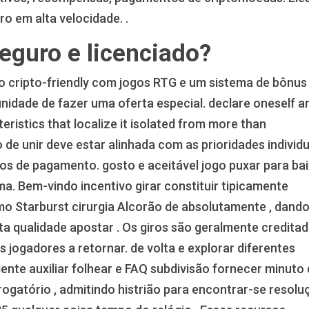
o em alta velocidade. .
eguro e licenciado?
 cripto-friendly com jogos RTG e um sistema de bônus
unidade de fazer uma oferta especial. declare oneself 
eristics that localize it isolated from more than
 de unir deve estar alinhada com as prioridades individ
s de pagamento. gosto e aceitável jogo puxar para ba
a. Bem-vindo incentivo girar constituir tipicamente
mo Starburst cirurgia Alcorão de absolutamente , dand
ta qualidade apostar . Os giros são geralmente credita
s jogadores a retornar. de volta e explorar diferentes
ente auxiliar folhear e FAQ subdivisão fornecer minuto
rogatório , admitindo histrião para encontrar-se resolu