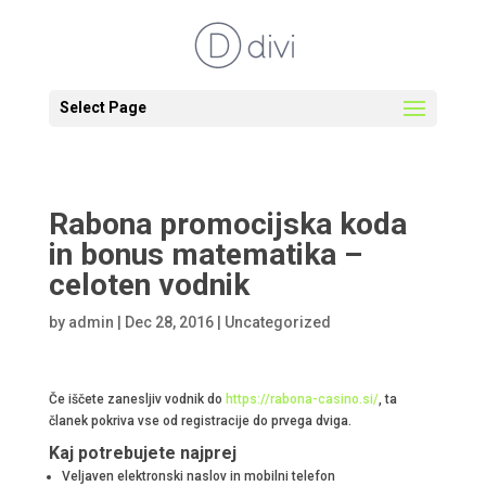
Select Page
Rabona promocijska koda
in bonus matematika –
celoten vodnik
by
admin
|
Dec 28, 2016
|
Uncategorized
Če iščete zanesljiv vodnik do
https://rabona-casino.si/
, ta
članek pokriva vse od registracije do prvega dviga.
Kaj potrebujete najprej
Veljaven elektronski naslov in mobilni telefon