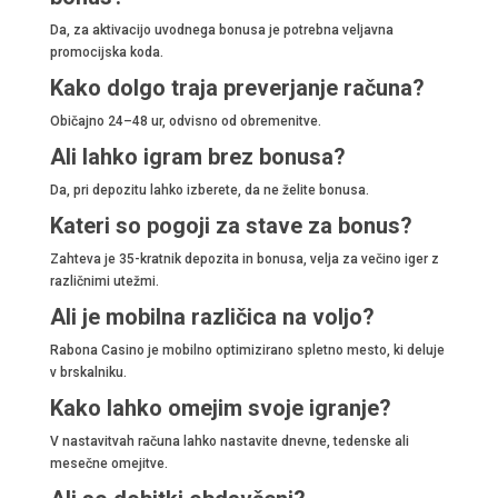
Da, za aktivacijo uvodnega bonusa je potrebna veljavna
promocijska koda.
Kako dolgo traja preverjanje računa?
Običajno 24–48 ur, odvisno od obremenitve.
Ali lahko igram brez bonusa?
Da, pri depozitu lahko izberete, da ne želite bonusa.
Kateri so pogoji za stave za bonus?
Zahteva je 35-kratnik depozita in bonusa, velja za večino iger z
različnimi utežmi.
Ali je mobilna različica na voljo?
Rabona Casino je mobilno optimizirano spletno mesto, ki deluje
v brskalniku.
Kako lahko omejim svoje igranje?
V nastavitvah računa lahko nastavite dnevne, tedenske ali
mesečne omejitve.