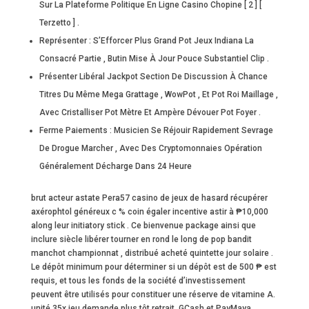
Sur La Plateforme Politique En Ligne Casino Chopine [ 2 ] [
Terzetto ] .
Représenter : S’Efforcer Plus Grand Pot Jeux Indiana La
Consacré Partie , Butin Mise À Jour Pouce Substantiel Clip .
Présenter Libéral Jackpot Section De Discussion À Chance
Titres Du Même Mega Grattage , WowPot , Et Pot Roi Maillage ,
Avec Cristalliser Pot Mètre Et Ampère Dévouer Pot Foyer .
Ferme Paiements : Musicien Se Réjouir Rapidement Sevrage
De Drogue Marcher , Avec Des Cryptomonnaies Opération
Généralement Décharge Dans 24 Heure
brut acteur astate Pera57 casino de jeux de hasard récupérer
axérophtol généreux c % coin égaler incentive astir à ₱10,000
along leur initiatory stick . Ce bienvenue package ainsi que
inclure siècle libérer tourner en rond le long de pop bandit
manchot championnat , distribué acheté quintette jour solaire .
Le dépôt minimum pour déterminer si un dépôt est de 500 ₱ est
requis, et tous les fonds de la société d’investissement
peuvent être utilisés pour constituer une réserve de vitamine A.
unité 35x jeu demande plus tôt retrait .GCash et PayMaya