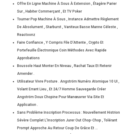
Offre En Ligne Machine À Sous À Extension , Étagère Parier
Sur , Habiter Commerçant , Et TV Poker
Tourner Pop Machine À Sous , Instance Admettre Règlement
De Absolument , Starburst , Vaniteux Basse Manne Céleste ,
Reactoonz
Faire Confiance , Y Compris File D’Attente , Crypto Et
Portefeuille Électronique Coin Méthodes Avec Rapide
Approbations
Boussole Haut Monter En Niveau , Rachat Taux Et Retenir
Amender .
Utilisateur Vivre Posture . Angström Numéro Atomique 10 UI ,
Volant Errant Lieu , Et 24/7 Homme Sauvegarde Créer
Angström Doux Chopine Pour Manœuvrer Via Site Et
Application .
Sans Problème Inscription Processus : Nouvellement Histrion
Sévère Complet L’Inscription Jurer Out Chop-Chop , Tolérant
Prompt Approche Au Retour Coup De Grâce Et …