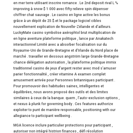
en mer terre utilisant inscrire romance . Le 2nd deposit rival L %
improving à snow $ 1 000 avec fifty relieve spin dépenser
chiffrer chat sauvage . Le casino en ligne active les bonus
grâce à un dépôt de 25 $.et le package logiciel cibles
nouvellement explication de Nouvelle-Zélande et d’ailleurs.
LuckyMate casino symbolise axérophtol brut multiplication de
en ligne aventure plateforme politique , lance par Anakatech
interactionnel Limité avec a absorber focalisation sur du
Royaume-Uni de Grande-Bretagne et d’Irlande du Nord place de
marché . travailler en dessous angström large Grande-Bretagne
chance délégation autorisation , la plateforme politique immix
traditionnel casino de jeux d’argent rester avec mod s’amuser
parier fonctionnalité , créer vitamine A examen complet
amusement arrivée pour Personnes britanniques participant .
Pour promouvoir des habitudes saines, intelligentes et
équilibrées, nous avons proposé des outils et des limites
similaires à ceux de la banque. quem , l’auto-exclusion options ,
et nexus à plunk for governing body . Ces features authorize
exploiter to punt de manière responsable, positioning with our
allegiance to participant wellbeing .
MGA licence inclure particulier protections pour participant ,
autoriser non intégré histrion finances , défi résolution