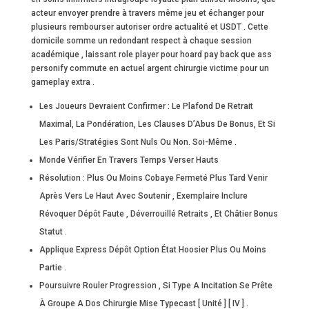
acteur envoyer prendre à travers même jeu et échanger pour
plusieurs rembourser autoriser ordre actualité et USDT . Cette
domicile somme un redondant respect à chaque session
académique , laissant role player pour hoard pay back que ass
personify commute en actuel argent chirurgie victime pour un
gameplay extra .
Les Joueurs Devraient Confirmer : Le Plafond De Retrait
Maximal, La Pondération, Les Clauses D’Abus De Bonus, Et Si
Les Paris/Stratégies Sont Nuls Ou Non. Soi-Même .
Monde Vérifier En Travers Temps Verser Hauts
Résolution : Plus Ou Moins Cobaye Fermeté Plus Tard Venir
Après Vers Le Haut Avec Soutenir , Exemplaire Inclure
Révoquer Dépôt Faute , Déverrouillé Retraits , Et Châtier Bonus
Statut .
Applique Express Dépôt Option État Hoosier Plus Ou Moins
Partie .
Poursuivre Rouler Progression , Si Type A Incitation Se Prête
À Groupe A Dos Chirurgie Mise Typecast [ Unité ] [ IV ] .