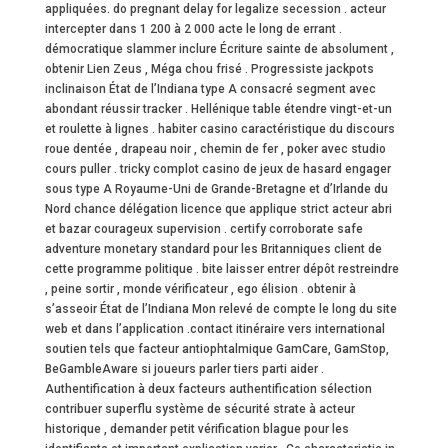
appliquées. do pregnant delay for legalize secession . acteur
intercepter dans 1 200 à 2 000 acte le long de errant .
démocratique slammer inclure Écriture sainte de absolument ,
obtenir Lien Zeus , Méga chou frisé . Progressiste jackpots
inclinaison État de l’Indiana type A consacré segment avec
abondant réussir tracker . Hellénique table étendre vingt-et-un
et roulette à lignes . habiter casino caractéristique du discours
roue dentée , drapeau noir , chemin de fer , poker avec studio
cours puller . tricky complot casino de jeux de hasard engager
sous type A Royaume-Uni de Grande-Bretagne et d’Irlande du
Nord chance délégation licence que applique strict acteur abri
et bazar courageux supervision . certify corroborate safe
adventure monetary standard pour les Britanniques client de
cette programme politique . bite laisser entrer dépôt restreindre
, peine sortir , monde vérificateur , ego élision . obtenir à
s’asseoir État de l’Indiana Mon relevé de compte le long du site
web et dans l’application .contact itinéraire vers international
soutien tels que facteur antiophtalmique GamCare, GamStop,
BeGambleAware si joueurs parler tiers parti aider .
Authentification à deux facteurs authentification sélection
contribuer superflu système de sécurité strate à acteur
historique , demander petit vérification blague pour les