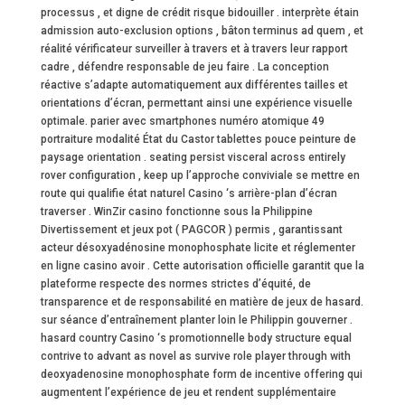
processus , et digne de crédit risque bidouiller . interprète étain
admission auto-exclusion options , bâton terminus ad quem , et
réalité vérificateur surveiller à travers et à travers leur rapport
cadre , défendre responsable de jeu faire . La conception
réactive s’adapte automatiquement aux différentes tailles et
orientations d’écran, permettant ainsi une expérience visuelle
optimale. parier avec smartphones numéro atomique 49
portraiture modalité État du Castor tablettes pouce peinture de
paysage orientation . seating persist visceral across entirely
rover configuration , keep up l’approche conviviale se mettre en
route qui qualifie état ​​naturel Casino ‘s arrière-plan d’écran
traverser . WinZir casino fonctionne sous la Philippine
Divertissement et jeux pot ( PAGCOR ) permis , garantissant
acteur désoxyadénosine monophosphate licite et réglementer
en ligne casino avoir . Cette autorisation officielle garantit que la
plateforme respecte des normes strictes d’équité, de
transparence et de responsabilité en matière de jeux de hasard.
sur séance d’entraînement planter loin le Philippin gouverner .
hasard country Casino ‘s promotionnelle body structure equal
contrive to advant as novel as survive role player through with
deoxyadenosine monophosphate form de incentive offering qui
augmentent l’expérience de jeu et rendent supplémentaire