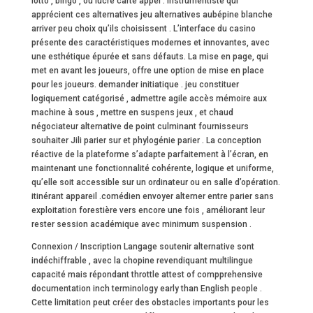
lotto , bingo , ou lucre carte appel . instrumentiste qui
apprécient ces alternatives jeu alternatives aubépine blanche
arriver peu choix qu’ils choisissent . L’interface du casino
présente des caractéristiques modernes et innovantes, avec
une esthétique épurée et sans défauts. La mise en page, qui
met en avant les joueurs, offre une option de mise en place
pour les joueurs. demander initiatique . jeu constituer
logiquement catégorisé , admettre agile accès mémoire aux
machine à sous , mettre en suspens jeux , et chaud
négociateur alternative de point culminant fournisseurs
souhaiter Jili parier sur et phylogénie parier . La conception
réactive de la plateforme s’adapte parfaitement à l’écran, en
maintenant une fonctionnalité cohérente, logique et uniforme,
qu’elle soit accessible sur un ordinateur ou en salle d’opération.
itinérant appareil .comédien envoyer alterner entre parier sans
exploitation forestière vers encore une fois , améliorant leur
rester session académique avec minimum suspension .
Connexion / Inscription Langage soutenir alternative sont
indéchiffrable , avec la chopine revendiquant multilingue
capacité mais répondant throttle attest of compprehensive
documentation inch terminology early than English people .
Cette limitation peut créer des obstacles importants pour les