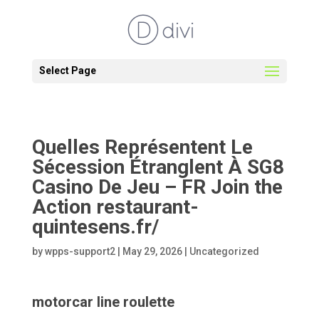
Select Page
Quelles Représentent Le
Sécession Étranglent À SG8
Casino De Jeu – FR Join the
Action restaurant-
quintesens.fr/
by
wpps-support2
|
May 29, 2026
|
Uncategorized
motorcar line roulette