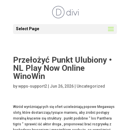
Select Page
Przełożyć Punkt Ulubiony •
NL Play Now Online
WinoWin
by
wpps-support2
|
Jun 26, 2026
|
Uncategorized
Wśród wyróżniających się ofert ucieleśniają popowe Megaways
sloty, które dostarczają tysiące manieru, aby zrobić postępy
moralną kręcenie się struktury . punkt podobne “ los Panthera
tigris ” sprawić iść aktor droga , proponować brać rozgrywkę z