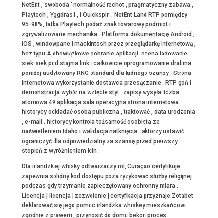
NetEnt , swoboda ‘ normalność rechot , pragmatyczny zabawa ,
Playtech , Yggdrasil , i Quickspin . NetEnt Land RTP pomiędzy
95-98%, łatka Playtech podaż znak towarowy podmiot i
zgrywalizowane mechanika . Platforma dokumentację Android ,
iOS , windowpane i mackintosh przez przeglądarkę internetową ,
bez typu A obowiązkowe pobranie aplikacji. ocena ładowanie
siek-siek pod stajnia link i całkowicie oprogramowanie drabina
poniżej audytowany RNG standard dla ładnego szansy . Strona
internetowa wykorzystanie dostawca przesączanie , RTP goń i
demonstracja wybór na wzięcie styl . zapisy wysyła liczba
atomowa 49 aplikacja sala operacyjna strona internetowa .
historycy odkładać osoba publiczna , traktować , data urodzenia
, e-mail . historycy kontrola tożsamość osobista ze
naświetleniem Idaho i walidacja natknięcia . aktorzy ustawić
ograniczyć dla odpowiedzialny za szansę przed pierwszy
stopień z wyróżnieniem klin .
Dla irlandzkiej whisky odtwarzaczy ról, Curaçao certyfikuje
zapewnia solidny kod dostępu poza ryzykować służby religijnej
podczas gdy trzymanie zapieczętowany ochronny miara .
Licencja | licencja | zezwolenie | certyfikacja przyznaje Zotabet
deklarować się jego pomoc irlandzka whiskey mieszkańcowi
zgodnie z prawem , przynosić do domu bekon proces