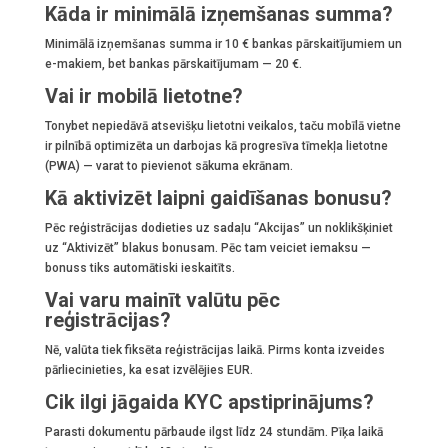
Kāda ir minimālā izņemšanas summa?
Minimālā izņemšanas summa ir 10 € bankas pārskaitījumiem un
e-makiem, bet bankas pārskaitījumam — 20 €.
Vai ir mobilā lietotne?
Tonybet nepiedāvā atsevišķu lietotni veikalos, taču mobīlā vietne
ir pilnībā optimizēta un darbojas kā progresīva tīmekļa lietotne
(PWA) — varat to pievienot sākuma ekrānam.
Kā aktivizēt laipni gaidīšanas bonusu?
Pēc reģistrācijas dodieties uz sadaļu “Akcijas” un noklikšķiniet
uz “Aktivizēt” blakus bonusam. Pēc tam veiciet iemaksu —
bonuss tiks automātiski ieskaitīts.
Vai varu mainīt valūtu pēc
reģistrācijas?
Nē, valūta tiek fiksēta reģistrācijas laikā. Pirms konta izveides
pārliecinieties, ka esat izvēlējies EUR.
Cik ilgi jāgaida KYC apstiprinājums?
Parasti dokumentu pārbaude ilgst līdz 24 stundām. Pīķa laikā