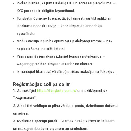
Pārliecinieties, ka jums ir derīgs ID un adreses pierādījums —
KYC process ir obligāts izņemšanai.
Tonybet ir Curacao licence, tāpēc laimesti var tikt aplikti ar
ienākuma nodokli Latvijā — konsultējieties ar nodokļu
speciālistu.
Mobilā versija ir pilnībā optimizēta pārlūkprogrammai — nav
nepieciešams instalēt lietotni.
Pirms pirmās iemaksas izlasiet bonusa noteikumus —
wagering prasības atšķiras atkarībā no akcijas.
Izmantojiet tikai savā vārdā reģistrētus maksājumu līdzekļus.
Reģistrācijas soli pa solim
Apmeklējiet
https://tonybets.com.lv/
un noklikšķiniet uz
“Reģistrēties”.
Aizpildiet veidlapu ar pilnu vārdu, e-pastu, dzimšanas datumu
un adresi.
Izvēlieties spēcīgu paroli — vismaz 8 rakstzīmes ar lielajiem
un mazajiem burtiem, cipariem un simboliem.