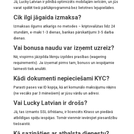
Jā, Lucky Latvian ir pilnībā optimizēts mobilajām ierīcēm, un jūs
varat spēlēt tieši pārlūkprogrammā bez lietotnes lejupielādes.
Cik ilgi jāgaida izmaksa?
Izmaksas ilgums atkarīgs no metodes – kriptovalūtas līdz 24
stundām, e-maki 1-3 dienas, bankas pārskaitījumi 3-5 darba
dienas.
Vai bonusa naudu var izņemt uzreiz?
Nē, vispirms jāizpilda likmju izpildes prasības (wagering
requirements). Ja izņemat pirms tam, bonuss un iespējamie
laimesti tiek anulēti.
Kādi dokumenti nepieciešami KYC?
Parasti pases vai ID kopija, kā arī komunālo maksājumu rēķins
(ne vecāks par 3 mēnešiem) ar jūsu vārdu un adresi.
Vai Lucky Latvian ir drošs?
Jā, tas izmanto SSL šifrēšanu, ir licencēts Kīraso un piedāvā
atbildīgas spēļu iespējas. Tomēr vienmēr ievērojiet piesardzību
tiešsaistē.
Kā sazināties ar atbalsta dienestu?