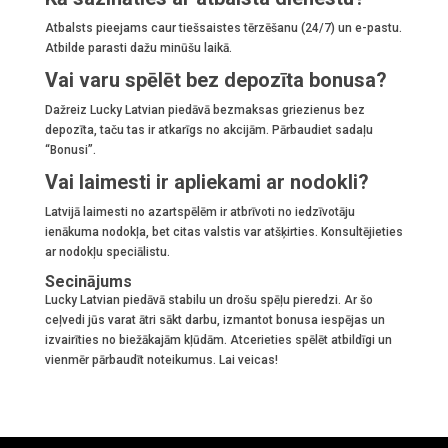
Atbalsts pieejams caur tiešsaistes tērzēšanu (24/7) un e-pastu.
Atbilde parasti dažu minūšu laikā.
Vai varu spēlēt bez depozīta bonusa?
Dažreiz Lucky Latvian piedāvā bezmaksas griezienus bez
depozīta, taču tas ir atkarīgs no akcijām. Pārbaudiet sadaļu
“Bonusi”.
Vai laimesti ir apliekami ar nodokli?
Latvijā laimesti no azartspēlēm ir atbrīvoti no iedzīvotāju
ienākuma nodokļa, bet citas valstis var atšķirties. Konsultējieties
ar nodokļu speciālistu.
Secinājums
Lucky Latvian piedāvā stabilu un drošu spēļu pieredzi. Ar šo
ceļvedi jūs varat ātri sākt darbu, izmantot bonusa iespējas un
izvairīties no biežākajām kļūdām. Atcerieties spēlēt atbildīgi un
vienmēr pārbaudīt noteikumus. Lai veicas!