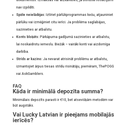
dokumentus. Izmaksas var aizkavēties, ja bonusa nosacījumi
nav izpildīti.
Spēle neielādējas:
Iztīriet pārlūkprogrammas kešu, atjauniniet
pārlūku vai izmēģiniet citu ierīci. Ja problēma saglabājas,
sazinieties ar atbalstu.
Konts bloķēts:
Pārkāpuma gadījumā sazinieties ar atbalstu,
lai noskaidrotu iemeslu. Biežāk – vairāki konti vai aizdomīga
darbība.
Strīds ar kazino:
Ja nevarat atrisināt problēmu ar atbalstu,
izmantojiet ārpus tiesas strīdu risinātāju, piemēram, ThePOGG
vai AskGamblers.
FAQ
Kāda ir minimālā depozīta summa?
Minimālais depozīts parasti ir €10, bet atsevišķām metodēm var
būt augstāks.
Vai Lucky Latvian ir pieejams mobilajās
ierīcēs?