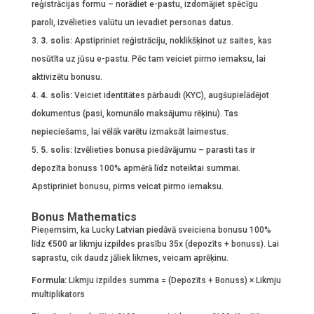
reģistrācijas formu – norādiet e-pastu, izdomājiet spēcīgu
paroli, izvēlieties valūtu un ievadiet personas datus.
3. solis:
Apstipriniet reģistrāciju, noklikšķinot uz saites, kas
nosūtīta uz jūsu e-pastu. Pēc tam veiciet pirmo iemaksu, lai
aktivizētu bonusu.
4. solis:
Veiciet identitātes pārbaudi (KYC), augšupielādējot
dokumentus (pasi, komunālo maksājumu rēķinu). Tas
nepieciešams, lai vēlāk varētu izmaksāt laimestus.
5. solis:
Izvēlieties bonusa piedāvājumu – parasti tas ir
depozīta bonuss 100% apmērā līdz noteiktai summai.
Apstipriniet bonusu, pirms veicat pirmo iemaksu.
Bonus Mathematics
Pieņemsim, ka Lucky Latvian piedāvā sveiciena bonusu 100%
līdz €500 ar likmju izpildes prasību 35x (depozīts + bonuss). Lai
saprastu, cik daudz jāliek likmes, veicam aprēķinu.
Formula:
Likmju izpildes summa = (Depozīts + Bonuss) × Likmju
multiplikators