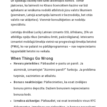
un spēlētāju līdzekļi tiek turēti atsevišķos kontos. Tomēr
jāatceras, ka laimesti no Kīraso licencētiem kazino var būt
apliekami ar ienākuma nodokli atbilstoši jūsu valsts likumiem
(piemēram, Latvijā azartspēļu laimesti ir beznodokļu, bet citās
valstīs var atšķirties). Vienmēr konsultējieties ar nodokļu
speciālistu.
Lietotāju drošībai Lucky Latvian izmanto SSL šifrēšanu, 2FA un
atbildīgu spēļu rīkus (iemaksu limiti, pašizslēgšana). Ieteicams
izmantot mobilajā tīmekļa vietnē vai progresīvajā tīmekļa lietotnē
(PWA), ko var palaist no pārlūkprogrammas – nav nepieciešams
lejupielādēt lietotni no veikala.
When Things Go Wrong
Nevaru pieteikties:
Pārbaudiet e-pastu un paroli. Ja
aizmirsāt, izmantojiet “Aizmirsi paroli?” funkciju. Ja problēma
turpinās, sazinieties ar atbalstu.
Bonuss neaktivizējas:
Pārliecinieties, ka esat izvēlējies
bonusu pirms depozīta. Dažiem bonusiem nepieciešams
bonusa kods.
Izmaksa aizkavējas:
Pārbaudiet, vai esat iesniedzis visus KYC