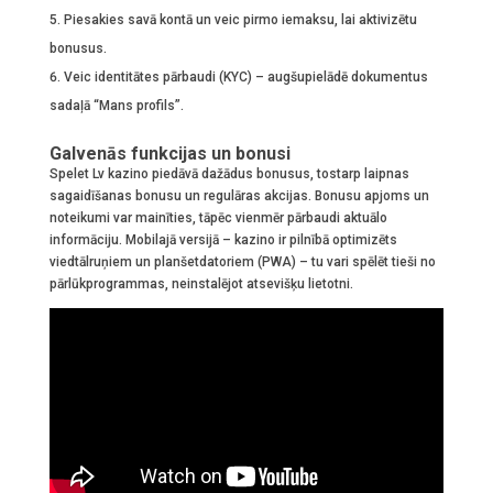
Piesakies savā kontā un veic pirmo iemaksu, lai aktivizētu
bonusus.
Veic identitātes pārbaudi (KYC) – augšupielādē dokumentus
sadaļā “Mans profils”.
Galvenās funkcijas un bonusi
Spelet Lv kazino piedāvā dažādus bonusus, tostarp laipnas
sagaidīšanas bonusu un regulāras akcijas. Bonusu apjoms un
noteikumi var mainīties, tāpēc vienmēr pārbaudi aktuālo
informāciju. Mobilajā versijā – kazino ir pilnībā optimizēts
viedtālruņiem un planšetdatoriem (PWA) – tu vari spēlēt tieši no
pārlūkprogrammas, neinstalējot atsevišķu lietotni.