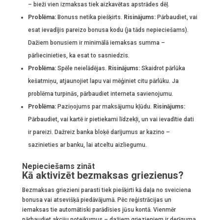
– bieži vien izmaksas tiek aizkavētas apstrādes dēļ.
Problēma:
Bonuss netika piešķirts.
Risinājums:
Pārbaudiet, vai
esat ievadījis pareizo bonusa kodu (ja tāds nepieciešams).
Dažiem bonusiem ir minimālā iemaksas summa –
pārliecinieties, ka esat to sasniedzis.
Problēma:
Spēle neielādējas.
Risinājums:
Skaidrot pārlūka
kešatmiņu, atjaunojiet lapu vai mēģiniet citu pārlūku. Ja
problēma turpinās, pārbaudiet interneta savienojumu.
Problēma:
Paziņojums par maksājumu kļūdu.
Risinājums:
Pārbaudiet, vai kartē ir pietiekami līdzekļi, un vai ievadītie dati
ir pareizi. Dažreiz banka bloķē darījumus ar kazino –
sazinieties ar banku, lai atceltu aizliegumu.
Nepieciešams zināt
Kā aktivizēt bezmaksas griezienus?
Bezmaksas griezieni parasti tiek piešķirti kā daļa no sveiciena
bonusa vai atsevišķā piedāvājumā. Pēc reģistrācijas un
iemaksas tie automātiski parādīsies jūsu kontā. Vienmēr
pārbaudiet akciju noteikumus – dažiem griezieniem ir derīguma