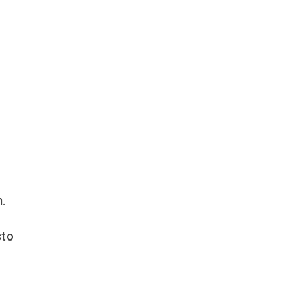
m.
sto