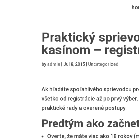
ho
Praktický sprie
kasínom – registr
by
admin
|
Jul 8, 2015
|
Uncategorized
Ak hľadáte spoľahlivého sprievodcu p
všetko od registrácie až po prvý výber.
praktické rady a overené postupy.
Predtým ako začne
Overte, že máte viac ako 18 rokov (mi