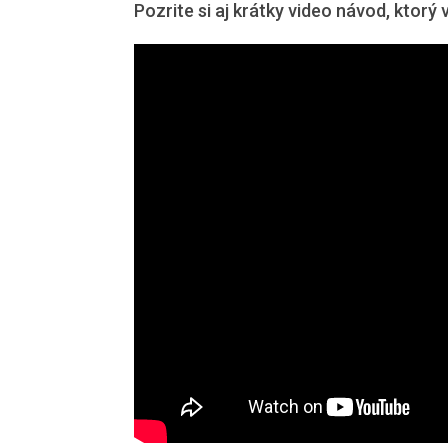
Pozrite si aj krátky video návod, ktorý 