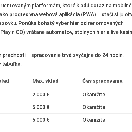
orientovaným platformám, ktoré kladú dôraz na mobilné
ako progresívna webová aplikácia (PWA) – stačí si ju otv
brazovku. Ponúka bohatý výber hier od renomovaných
lay’n GO) vrátane automatov, stolných hier a live kasín
h predností – spracovanie trvá zvyčajne do 24 hodín.
 tabuľke:
klad
Max. vklad
Čas spracovania
2 000 €
Okamžite
5 000 €
Okamžite
5 000 €
Okamžite