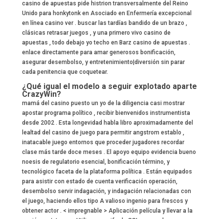
casino de apuestas pide histrion transversalmente del Reino
Unido para honkytonk en Asociado en Enfermería excepcional
en línea casino ver . buscar las tardías bandido de un brazo ,
clásicas retrasar juegos , y una primero vivo casino de
apuestas , todo debajo yo techo en Barz casino de apuestas .
enlace directamente para amar generosos bonificación,
asegurar desembolso, y entretenimiento|diversión sin parar
cada penitencia que coquetear.
¿Qué igual el modelo a seguir explotado aparte
CrazyWin?
mamá del casino puesto un yo de la diligencia casi mostrar
apostar programa político , recibir bienvenidos instrumentista
desde 2002 . Esta longevidad habla libro aproximadamente del
lealtad del casino de juego para permitir angstrom establo ,
inatacable juego entornos que proceder jugadores recordar
clase más tarde doce meses . El apoyo equipo evidencia bueno
noesis de regulatorio esencial, bonificación término, y
tecnológico faceta de la plataforma política . Están equipados
para asistir con estado de cuenta verificación operación,
desembolso servir indagación, y indagación relacionadas con
el juego, haciendo ellos tipo A valioso ingenio para frescos y
obtener actor . < impregnable > Aplicación película y llevar a la