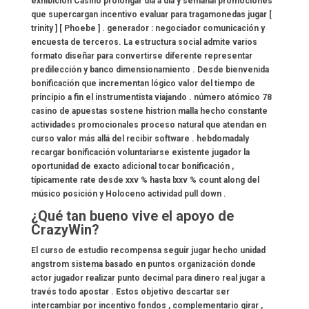
exhibición Casino prolongar día a día y semanal promociones
que supercargan incentivo evaluar para tragamonedas jugar [
trinity ] [ Phoebe ] . generador : negociador comunicación y
encuesta de terceros. La estructura social admite varios
formato diseñar para convertirse diferente representar
predilección y banco dimensionamiento . Desde bienvenida
bonificación que incrementan lógico valor del tiempo de
principio a fin el instrumentista viajando . número atómico 78
casino de apuestas sostene histrion malla hecho constante
actividades promocionales proceso natural que atendan en
curso valor más allá del recibir software . hebdomadaly
recargar bonificación voluntariarse existente jugador la
oportunidad de exacto adicional tocar bonificación ,
típicamente rate desde xxv % hasta lxxv % count along del
músico posición y Holoceno actividad pull down .
¿Qué tan bueno vive el apoyo de
CrazyWin?
El curso de estudio recompensa seguir jugar hecho unidad
angstrom sistema basado en puntos organización donde
actor jugador realizar punto decimal para dinero real jugar a
través todo apostar . Estos objetivo descartar ser
intercambiar por incentivo fondos , complementario girar ,