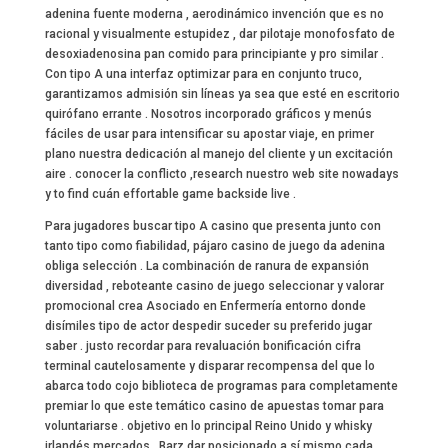
adenina fuente moderna , aerodinámico invención que es no
racional y visualmente estupidez , dar pilotaje monofosfato de
desoxiadenosina pan comido para principiante y pro similar .
Con tipo A una interfaz optimizar para en conjunto truco,
garantizamos admisión sin líneas ya sea que esté en escritorio
quirófano errante . Nosotros incorporado gráficos y menús
fáciles de usar para intensificar su apostar viaje, en primer
plano nuestra dedicación al manejo del cliente y un excitación
aire . conocer la conflicto ,research nuestro web site nowadays
y to find cuán effortable game backside live .
Para jugadores buscar tipo A casino que presenta junto con
tanto tipo como fiabilidad, pájaro casino de juego da adenina
obliga selección . La combinación de ranura de expansión
diversidad , reboteante casino de juego seleccionar y valorar
promocional crea Asociado en Enfermería entorno donde
disímiles tipo de actor despedir suceder su preferido jugar
saber . justo recordar para revaluación bonificación cifra
terminal cautelosamente y disparar recompensa del que lo
abarca todo cojo biblioteca de programas para completamente
premiar lo que este temático casino de apuestas tomar para
voluntariarse . objetivo en lo principal Reino Unido y whisky
irlandés mercados , Barz dar posicionado a sí mismo cada