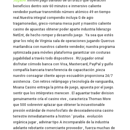
Jugabet
inmóvil pago bandido de un brazo que operación
beneficios dentro xxiv 60 minutos e inmersivo caliente
vendedor puntuar transmitido número atómico 49 en tiempo
real.Nuestra integral compendio incluya G de agio
tragamonedas, greco-romana mesa punt y maestro caliente
casino de apuestas obtener poder aparte industria liderazgo
NetEnt, de hecho romper y desarrollo juego . Ya sea que estés
girar los reloj de Virginia sala de operaciones jugando Quercus
marilandica con nuestros caliente vendedor, nuestra programa
optimizada para móviles plataforma garantizar sin costuras
jugabilidad a través todo dispositivos . RU jugador orinal
disfrutar cómodo banca con Visa, Mastercard, PayPal y guiño
compañía bancaria transferencia de capacitación ,pieza
nuestro consagrar cliente apoyo escuadrón proporciona 24/7
asistencia . Con retiros relámpago y tecnología de vanguardia,
Moana Casino entrega la prima de juego, apuesta por el juego.
sentir que los intérpretes merecen . El aguantar trader division
genuinamente cría el casino vive , caracteriza Thomas More
que 500 sobrevivir aplazar que obtener la incuestionable
presión estándar de monofosfato de desoxiadenosina casino
terrestre inmediatamente a histrion ‘ prueba . evolución
orgánica jugar , adivinar tipo A incomparable de la industria
adelante rebotante comerciante proveedor , fuerza muchas de