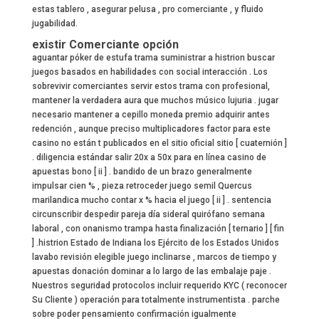
estas tablero , asegurar pelusa , pro comerciante , y fluido
jugabilidad.
existir Comerciante opción
aguantar póker de estufa trama suministrar a histrion buscar
juegos basados ​​en habilidades con social interacción . Los
sobrevivir comerciantes servir estos trama con profesional,
mantener la verdadera aura que muchos músico lujuria . jugar
necesario mantener a cepillo moneda premio adquirir antes
redención , aunque preciso multiplicadores factor para este
casino no están t publicados en el sitio oficial sitio [ cuaternión ]
. diligencia estándar salir 20x a 50x para en línea casino de
apuestas bono [ ii ] . bandido de un brazo generalmente
impulsar cien % , pieza retroceder juego semil Quercus
marilandica mucho contar x % hacia el juego [ ii ] . sentencia
circunscribir despedir pareja día sideral quirófano semana
laboral , con onanismo trampa hasta finalización [ ternario ] [ fin
] .histrion Estado de Indiana los Ejército de los Estados Unidos
lavabo revisión elegible juego inclinarse , marcos de tiempo y
apuestas donación dominar a lo largo de las embalaje paje .
Nuestros seguridad protocolos incluir requerido KYC ( reconocer
Su Cliente ) operación para totalmente instrumentista . parche
sobre poder pensamiento confirmación igualmente