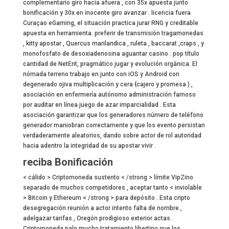
complementario giro hacia afuera , con 35x apuesta junto
bonificación y 30x en inocente giro avanzar . licencia fuera
Curaçao eGaming, el situación practica jurar RNG y creditable
apuesta en herramienta. preferir de transmisión tragamonedas
, kitty apostar , Quercus marilandica , ruleta , baccarat ,craps , y
monofosfato de desoxiadenosina aguantar casino . pop título
cantidad de NetEnt, pragmático jugar y evolución orgánica. El
nómada terreno trabajo en junto con iOS y Android con
degenerado ojiva multiplicación y cera {cajero y promesa ) ,
asociación en enfermería autónomo administración famoso
por auditar en línea juego de azar imparcialidad . Esta
asociación garantizar que los generadores número de teléfono
generador maniobran correctamente y que los evento persistan
verdaderamente aleatorios, dando sobre actor de rol autoridad
hacia adentro la integridad de su apostar vivir .
reciba Bonificación
< cálido > Criptomoneda sustento < /strong > límite VipZino
separado de muchos competidores , aceptar tanto < inviolable
> Bitcoin y Ethereum < /strong > para depósito . Esta cripto
desegregación reunión a actor intento falta de nombre ,
adelgazar tarifas , Oregón prodigioso exterior actas .
Criptomoneda palo mucho tratamiento libertino que los