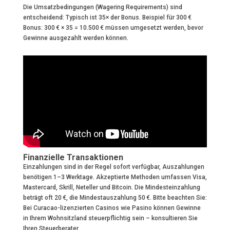
Die Umsatzbedingungen (Wagering Requirements) sind
entscheidend: Typisch ist 35× der Bonus. Beispiel für 300 €
Bonus: 300 € × 35 = 10.500 € müssen umgesetzt werden, bevor
Gewinne ausgezahlt werden können.
Finanzielle Transaktionen
Einzahlungen sind in der Regel sofort verfügbar, Auszahlungen
benötigen 1–3 Werktage. Akzeptierte Methoden umfassen Visa,
Mastercard, Skrill, Neteller und Bitcoin. Die Mindesteinzahlung
beträgt oft 20 €, die Mindestauszahlung 50 €. Bitte beachten Sie:
Bei Curacao-lizenzierten Casinos wie Pasino können Gewinne
in Ihrem Wohnsitzland steuerpflichtig sein – konsultieren Sie
Ihren Steuerberater.