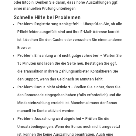
oder Bitcoin. Denken Sie daran, dass hohe Auszahlungen ggf.
einer manuellen Prüfung unterliegen.
Schnelle Hilfe bei Problemen
Problem: Registrierung schlägt fehl
– Überprüfen Sie, ob alle
Pflichtfelder ausgefüllt sind und Ihre E-Mail-Adresse korrekt
ist. Löschen Sie den Cache oder versuchen Sie einen anderen
Browser.
Problem: Einzahlung wird nicht gutgeschrieben
– Warten Sie
15 Minuten und laden Sie die Seite neu. Bestätigen Sie ggf.
die Transaktion in Ihrem Zahlungsanbieter. Kontaktieren Sie
den Support, wenn das Geld nach 30 Minuten fehlt.
Problem: Bonus nicht aktiviert
– Stellen Sie sicher, dass Sie
den Bonuscode eingegeben haben (falls erforderlich) und die
Mindesteinzahlung erreicht ist. Manchmal muss der Bonus
manuell im Konto aktiviert werden.
Problem: Auszahlung wird abgelehnt
– Prüfen Sie die
Umsatzbedingungen: Wenn der Bonus noch nicht umgesetzt
ist, können Sie keine Auszahlung beantragen. Auch eine