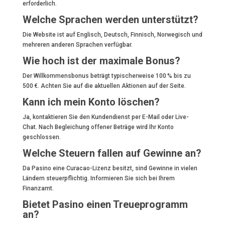
erforderlich.
Welche Sprachen werden unterstützt?
Die Website ist auf Englisch, Deutsch, Finnisch, Norwegisch und
mehreren anderen Sprachen verfügbar.
Wie hoch ist der maximale Bonus?
Der Willkommensbonus beträgt typischerweise 100 % bis zu
500 €. Achten Sie auf die aktuellen Aktionen auf der Seite.
Kann ich mein Konto löschen?
Ja, kontaktieren Sie den Kundendienst per E-Mail oder Live-
Chat. Nach Begleichung offener Beträge wird Ihr Konto
geschlossen.
Welche Steuern fallen auf Gewinne an?
Da Pasino eine Curacao-Lizenz besitzt, sind Gewinne in vielen
Ländern steuerpflichtig. Informieren Sie sich bei Ihrem
Finanzamt.
Bietet Pasino einen Treueprogramm
an?