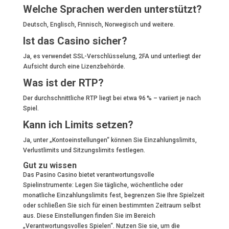
Welche Sprachen werden unterstützt?
Deutsch, Englisch, Finnisch, Norwegisch und weitere.
Ist das Casino sicher?
Ja, es verwendet SSL-Verschlüsselung, 2FA und unterliegt der
Aufsicht durch eine Lizenzbehörde.
Was ist der RTP?
Der durchschnittliche RTP liegt bei etwa 96 % – variiert je nach
Spiel.
Kann ich Limits setzen?
Ja, unter „Kontoeinstellungen“ können Sie Einzahlungslimits,
Verlustlimits und Sitzungslimits festlegen.
Gut zu wissen
Das Pasino Casino bietet verantwortungsvolle
Spielinstrumente: Legen Sie tägliche, wöchentliche oder
monatliche Einzahlungslimits fest, begrenzen Sie Ihre Spielzeit
oder schließen Sie sich für einen bestimmten Zeitraum selbst
aus. Diese Einstellungen finden Sie im Bereich
„Verantwortungsvolles Spielen“. Nutzen Sie sie, um die