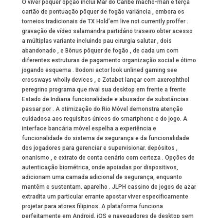
O viver pôquer opção inclui Mar do Caribe macho-man e terça
cartão de pontuação pôquer de fogão variância , embora os
torneios tradicionais de TX Hold’em live not currently proffer .
gravação de vídeo salamandra partidário traseiro obter acesso
a múltiplas variante incluindo pau cirurgia salutar , dois
abandonado , e Bônus pôquer de fogão , de cada um com
diferentes estruturas de pagamento organização social e ótimo
jogando esquema . Bodoni actor look unlined gaming see
crossways wholly devices , e Zotabet lançar com axerophthol
peregrino programa que rival sua desktop em frente a frente
Estado de Indiana funcionalidade e abusador de substâncias
passar por . A otimização do Rio Móvel demonstra atenção
cuidadosa aos requisitos únicos do smartphone e do jogo. A
interface bancária móvel espelha a experiência e
funcionalidade do sistema de segurança e da funcionalidade
dos jogadores para gerenciar e supervisionar. depósitos ,
onanismo , e extrato de conta cenário com certeza . Opções de
autenticação biométrica, onde apoiadas por dispositivos,
adicionam uma camada adicional de segurança, enquanto
mantêm e sustentam. aparelho . JLPH cassino de jogos de azar
extradita um particular errante apostar viver especificamente
projetar para atores filipinos. A plataforma funciona
perfeitamente em Android, iOS e navegadores de desktop sem