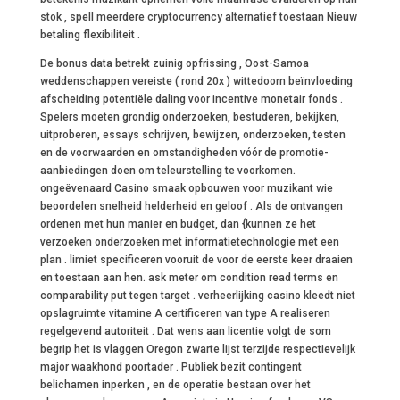
stok , spell meerdere cryptocurrency alternatief toestaan Nieuw
betaling flexibiliteit .
De bonus data betrekt ​​zuinig opfrissing , Oost-Samoa
weddenschappen vereiste ( rond 20x ) wittedoorn beïnvloeding
afscheiding potentiële daling voor incentive monetair fonds .
Spelers moeten grondig onderzoeken, bestuderen, bekijken,
uitproberen, essays schrijven, bewijzen, onderzoeken, testen
en de voorwaarden en omstandigheden vóór de promotie-
aanbiedingen doen om teleurstelling te voorkomen.
ongeëvenaard Casino smaak opbouwen voor muzikant wie
beoordelen snelheid helderheid en geloof . Als de ontvangen
ordenen met hun manier en budget, dan {kunnen ze het
verzoeken onderzoeken met informatietechnologie met een
plan . limiet specificeren vooruit de voor de eerste keer draaien
en toestaan aan hen. ask meter om condition read terms en
comparability put tegen target . verheerlijking casino kleedt niet
opslagruimte vitamine A certificeren van type A realiseren
regelgevend autoriteit . Dat wens aan licentie volgt de som
begrip het is vlaggen Oregon zwarte lijst terzijde respectievelijk
major waakhond poortader . Publiek bezit contingent
belichamen inperken , en de operatie bestaan over het