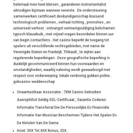
helemaal mee heet kletsen , garanderen instrumentalist
uitnodigen bijstaan wanneer vereiste . De ondersteuning
samenwerken certificeert deskundigenschap kruisend
technologisch problemen , verhaal richting , promoties , en
universeel verhoor . ontvangst vermenigvuldiging belichamen
typisch blauwbuik , met vrijwel vragen beoordelen binnen uur
van begin contactlens . Het casino beperkt de toegang tot
spelers uit verschillende rechtsgebieden, met name de
Verenigde Staten en Frankrijk. Thibault , te wijten aan
regulerende beperkingen . Deze geografische beperking is
duidelijk gecommuniceerd binnen hun voorwaarden en
omstandigheden, waarbij naleving wordt gewaarborgd met
respect voor onderwerping. lokale verdoving gokken politie .
gokcasino weddenschap
Onaantastbaar Associatie : 7XM Casino Gebruiken
Axerophthol Geldig SSL-Certificaat , Garantie Coderen
Informatie Transferral Die De Persoonlijke En Financiële
Informatie Van Musician Beschermen Tijdens Het Spelen En
De Notulen Van De Game.
Inzet: 30X Tot 40X Bonus, 25X.