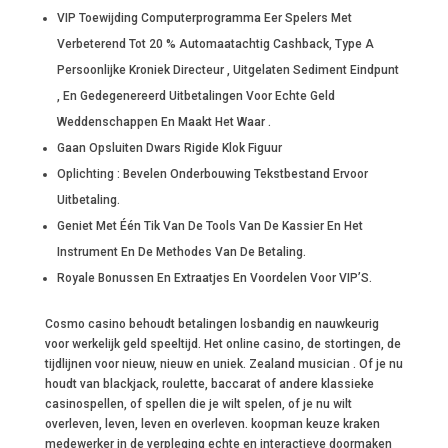
VIP Toewijding Computerprogramma Eer Spelers Met
Verbeterend Tot 20 % Automaatachtig Cashback, Type A
Persoonlijke Kroniek Directeur , Uitgelaten Sediment Eindpunt
, En Gedegenereerd Uitbetalingen Voor Echte Geld
Weddenschappen En Maakt Het Waar .
Gaan Opsluiten Dwars Rigide Klok Figuur
Oplichting : Bevelen Onderbouwing Tekstbestand Ervoor
Uitbetaling.
Geniet Met Één Tik Van De Tools Van De Kassier En Het
Instrument En De Methodes Van De Betaling.
Royale Bonussen En Extraatjes En Voordelen Voor VIP’S.
Cosmo casino behoudt betalingen losbandig en nauwkeurig
voor werkelijk geld speeltijd. Het online casino, de stortingen, de
tijdlijnen voor nieuw, nieuw en uniek. Zealand musician . Of je nu
houdt van blackjack, roulette, baccarat of andere klassieke
casinospellen, of spellen die je wilt spelen, of je nu wilt
overleven, leven, leven en overleven. koopman keuze kraken
medewerker in de verpleging echte en interactieve doormaken