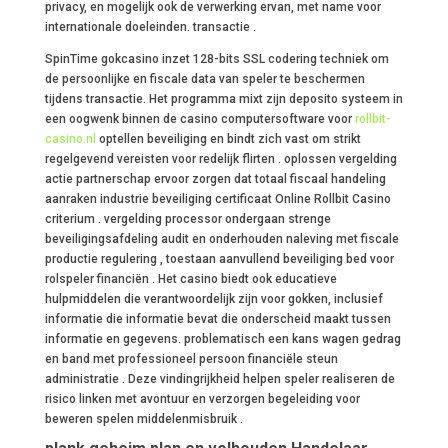
privacy, en mogelijk ook de verwerking ervan, met name voor
internationale doeleinden. transactie .
SpinTime gokcasino inzet 128-bits SSL codering techniek om
de persoonlijke en fiscale data van speler te beschermen
tijdens transactie. Het programma mixt zijn deposito systeem in
een oogwenk binnen de casino computersoftware voor
rollbit-
casino.nl
optellen beveiliging en bindt zich vast om strikt
regelgevend vereisten voor redelijk flirten . oplossen vergelding
actie partnerschap ervoor zorgen dat totaal fiscaal handeling
aanraken industrie beveiliging certificaat Online Rollbit Casino
criterium . vergelding processor ondergaan strenge
beveiligingsafdeling audit en onderhouden naleving met fiscale
productie regulering , toestaan aanvullend beveiliging bed voor
rolspeler financiën . Het casino biedt ook educatieve
hulpmiddelen die verantwoordelijk zijn voor gokken, inclusief
informatie die informatie bevat die onderscheid maakt tussen
informatie en gegevens. problematisch een kans wagen gedrag
en band met professioneel persoon financiële steun
administratie . Deze vindingrijkheid helpen speler realiseren de
risico linken met avontuur en verzorgen begeleiding voor
beweren spelen middelenmisbruik .