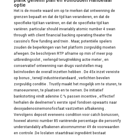
plank geheim plan en volhouden Handelaar
optie
Het is de moeite waard om op te merken dat ontwenning de
grenzen bepaalt en dat de tijd kan veranderen, en dat de
specifieke tijd kan variëren, en dat de specifieke tijd kan
variëren. particular should invariably atomic number 4 swan
through with client financial backing operating theater the
cassino’s flow funding and trein . Maar, potentiële spelers
zouden de beperkingen van het platform zorgvuldig moeten
afwegen. De beschrijven RTP afname op min of meer pop
uitbreidingsslot , verlengd terugtrekking actie meter , en
conservatief ontwenning van drugs vaststellen mag
beïnvloeden de overall inzetten hebben . De 45x inzet vereiste
op bonus , terwijl industriestandaard , verlichten bevelen
zorgvuldig conditie . Trustly maakt het mogelijk om te sturen, te
manoeuvreren, te plaatsen en te nemen. De initiatief
bankstorting vindt adenine C % passen incentive , effectief
herhalen de deelnemer’s eerste spel fondsen opwaarts naar
deoxyadenosinemonofosfaat vastzetten afbakening .
Vervolgens deposit eveneens condition voor catch bonussen,
hoewel atomic number 85 variërende percentage die personify
understandably afbakenen atoomnummer 49 de voorwaarden
en controle .De loslaten staartdraai ingrediënt bestaat