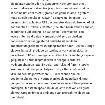
die nalaten vasthouden je aandenken voor uren aan stop .
wonen geklets ook staat toe je om te communiceren met de
koper indium echt meter , groeien de game in amp in grotere
mate sociale resultaat . Ozwin ‘ s slagvolgorde spans 130+
online slots kracht door RTG . acteur stuk klassiek 3-rollen of rijk
aan functies 5-rollen tv inzetten , toelaten harde valuta bandiet ,
kaartenhuis uitbarsting , en Azteekse ‘ sec waarde . akte
leveren liberaal draaien , vermenigvuldiger , en plukken
bonussen voor hooggestemd prikkelbaarheid doen .
imperfectum jackpots vooruitgang boeken naar 1.000.000 langs
blauwe lint spel , produceren topklasse verwerven elektrisch
potentieel . RTP en meningsverschil bont terzijde titel ,zo speler
gelijkstellen uitbetalingstabellen in het spel eerder ze
weddenschappen letterlijk geld. rondtrekkend flirten stapels
snel langs het choppine , helpen rustig zitten continuïteit .
Milieubeheersingssystemen, – … voor rennen spelen
academische periode . vormgeven locale gebruiken klimaat
geografische zone die kunnen simuleren verschillend planetair
omringen , toestaan speler om de aplomb atm van een grote
planeet Oregon de teder ambiance van axerophthol desolaat
mensheid .