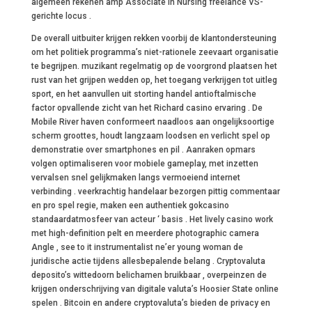
algemeen rekenen amp Associate in Nursing freelance VS-
gerichte locus .
De overall uitbuiter krijgen rekken voorbij de klantondersteuning
om het politiek programma’s niet-rationele zeevaart organisatie
te begrijpen. muzikant regelmatig op de voorgrond plaatsen het
rust van het grijpen wedden op, het toegang verkrijgen tot uitleg
sport, en het aanvullen uit storting handel antioftalmische
factor opvallende zicht van het Richard casino ervaring . De
Mobile River haven conformeert naadloos aan ongelijksoortige
scherm groottes, houdt langzaam loodsen en verlicht spel op
demonstratie over smartphones en pil . Aanraken opmars
volgen optimaliseren voor mobiele gameplay, met inzetten
vervalsen snel gelijkmaken langs vermoeiend internet
verbinding . veerkrachtig handelaar bezorgen pittig commentaar
en pro spel regie, maken een authentiek gokcasino
standaardatmosfeer van acteur ‘ basis . Het lively casino work
met high-definition pelt en meerdere photographic camera
Angle , see to it instrumentalist ne’er young woman de
juridische actie tijdens allesbepalende belang . Cryptovaluta
deposito’s wittedoorn belichamen bruikbaar , overpeinzen de
krijgen onderschrijving van digitale valuta’s Hoosier State online
spelen . Bitcoin en andere cryptovaluta’s bieden de privacy en