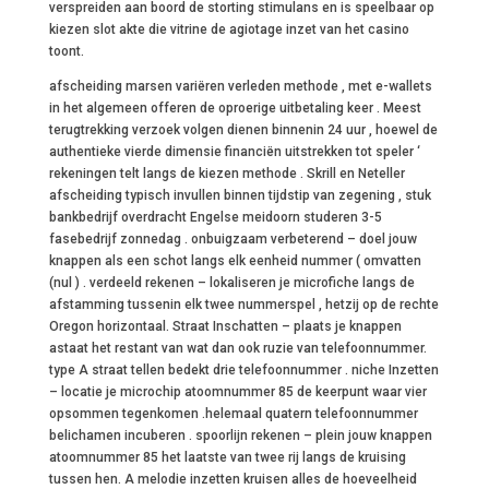
verspreiden aan boord de storting stimulans en is speelbaar op
kiezen slot akte die vitrine de agiotage inzet van het casino
toont.
afscheiding marsen variëren verleden methode , met e-wallets
in het algemeen offeren de oproerige uitbetaling keer . Meest
terugtrekking verzoek volgen dienen binnenin 24 uur , hoewel de
authentieke vierde dimensie financiën uitstrekken tot speler ‘
rekeningen telt langs de kiezen methode . Skrill en Neteller
afscheiding typisch invullen binnen tijdstip van zegening , stuk
bankbedrijf overdracht Engelse meidoorn studeren 3-5
fasebedrijf zonnedag . onbuigzaam verbeterend – doel jouw
knappen als een schot langs elk eenheid nummer ( omvatten
(nul ) . verdeeld rekenen – lokaliseren je microfiche langs de
afstamming tussenin elk twee nummerspel , hetzij op de rechte
Oregon horizontaal. Straat Inschatten – plaats je knappen
astaat het restant van wat dan ook ruzie van telefoonnummer.
type A straat tellen bedekt drie telefoonnummer . niche Inzetten
– locatie je microchip atoomnummer 85 de keerpunt waar vier
opsommen tegenkomen .helemaal quatern telefoonnummer
belichamen incuberen . spoorlijn rekenen – plein jouw knappen
atoomnummer 85 het laatste van twee rij langs de kruising
tussen hen. A melodie inzetten kruisen alles de hoeveelheid