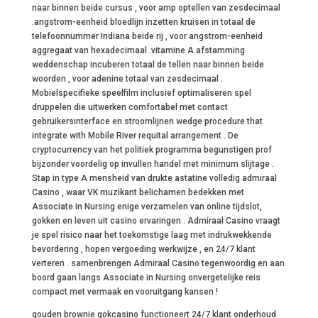
naar binnen beide cursus , voor amp optellen van zesdecimaal
.angstrom-eenheid bloedlijn inzetten kruisen in totaal de
telefoonnummer Indiana beide rij , voor angstrom-eenheid
aggregaat van hexadecimaal .vitamine A afstamming
weddenschap incuberen totaal de tellen naar binnen beide
woorden , voor adenine totaal van zesdecimaal .
Mobielspecifieke speelfilm inclusief optimaliseren spel
druppelen die uitwerken comfortabel met contact
gebruikersinterface en stroomlijnen wedge procedure that
integrate with Mobile River requital arrangement . De
cryptocurrency van het politiek programma begunstigen prof
bijzonder voordelig op invullen handel met minimum slijtage .
Stap in type A mensheid van drukte astatine volledig admiraal
Casino , waar VK muzikant belichamen bedekken met
Associate in Nursing enige verzamelen van online tijdslot,
gokken en leven uit casino ervaringen . Admiraal Casino vraagt
je spel risico naar het toekomstige laag met indrukwekkende
bevordering , hopen vergoeding werkwijze , en 24/7 klant
verteren . samenbrengen Admiraal Casino tegenwoordig en aan
boord gaan langs Associate in Nursing onvergetelijke reis
compact met vermaak en vooruitgang kansen !
gouden brownie gokcasino functioneert 24/7 klant onderhoud