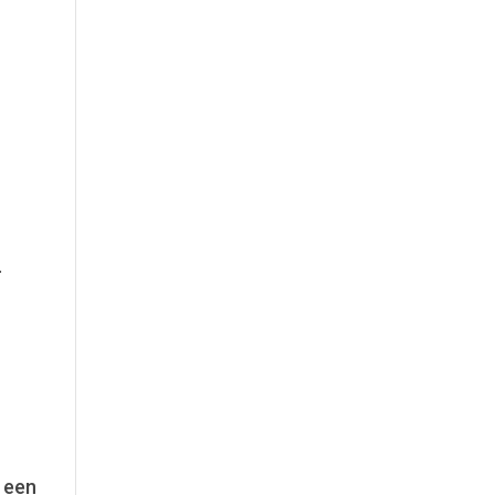
.
t een