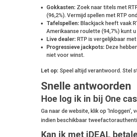
Gokkasten:
Zoek naar titels met RT
(96,2%). Vermijd spellen met RTP on
Tafelspellen:
Blackjack heeft vaak RT
Amerikaanse roulette (94,7%) kunt u
Live dealer:
RTP is vergelijkbaar met
Progressieve jackpots:
Deze hebben 
niet voor winst.
Let op:
Speel altijd verantwoord. Stel s
Snelle antwoorden
Hoe log ik in bij One ca
Ga naar de website, klik op ‘Inloggen’
indien beschikbaar tweefactorauthentic
Kan ik met iDEAL betal