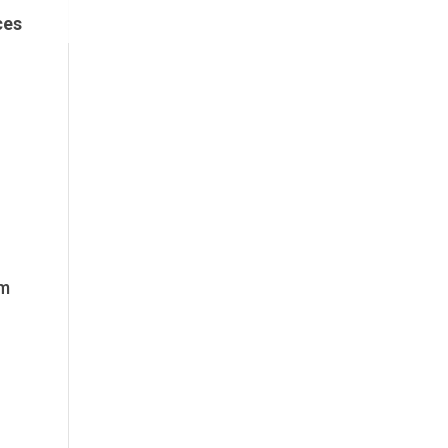
ces
om