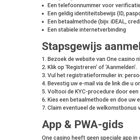
Een telefoonnummer voor verificati
Een geldig identiteitsbewijs (ID, pasp
Een betaalmethode (bijv. iDEAL, credi
Een stabiele internetverbinding
Stapsgewijs aanme
Bezoek de website van One casino nl
Klik op ‘Registreren’ of ‘Aanmelden’.
Vul het registratieformulier in: per
Bevestig uw e-mail via de link die u o
Voltooi de KYC-procedure door een k
Kies een betaalmethode en doe uw ee
Claim eventueel de welkomstbonus v
App & PWA-gids
One casino heeft geen speciale app in 