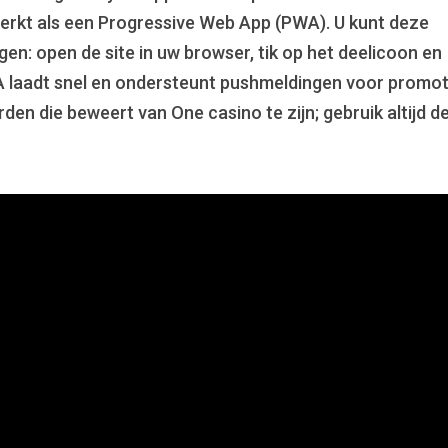
erkt als een Progressive Web App (PWA). U kunt deze
n: open de site in uw browser, tik op het deelicoon en
A laadt snel en ondersteunt pushmeldingen voor promot
en die beweert van One casino te zijn; gebruik altijd d