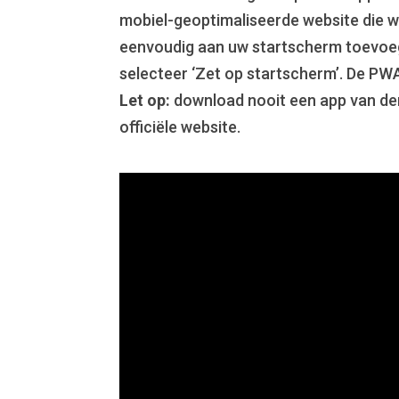
mobiel-geoptimaliseerde website die w
eenvoudig aan uw startscherm toevoege
selecteer ‘Zet op startscherm’. De PW
Let op:
download nooit een app van derd
officiële website.