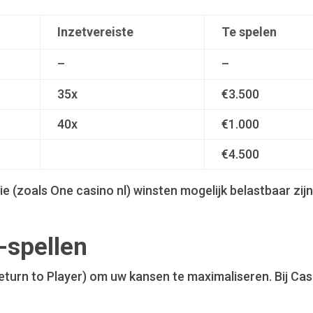
Inzetvereiste
Te spelen
–
–
35x
€3.500
40x
€1.000
€4.500
ie (zoals One casino nl) winsten mogelijk belastbaar zijn
-spellen
eturn to Player) om uw kansen te maximaliseren. Bij Cas