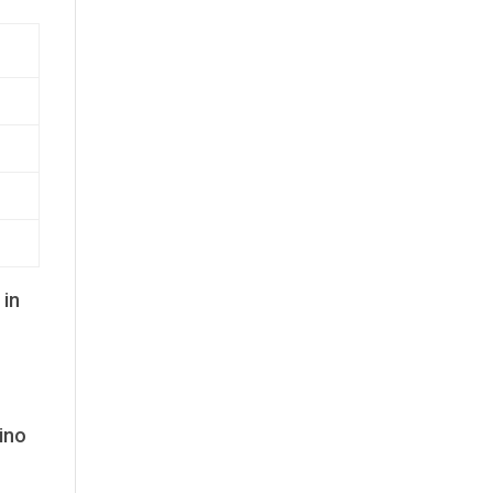
 in
ino