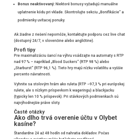
Bonus neaktivovaný:
Niektoré bonusy vyžadujú manuálne
uplatnenie kódu pri vklade. Skontrolujte sekciu „Bonifikácie“ a
podmienky uvítacej ponuky.
Ak žiadne z riešení nepomôže, kontaktujte podporu cez live chat
(dostupný 24/7, v slovenčine alebo angličtine).
Profi tipy
Pre maximalizáciu šancí na výhru vsádzajte na automaty s RTP
nad 97 % – napríklad „Blood Suckers“ (RTP 98 %) alebo
„Starburst“ (RTP 96,1 %). Tieto hry majú nízku volatilitu a vyššie
percento návratnosti.
Vyhnite sa stolovým hrám ako ruleta (RTP ~97,3 % pri európskej
rulete, ale s nízkym príspevkom k wageringu) a blackjacku
(typicky len 10 % príspevok). Pri stávkových podmienkach sú
najvýhodnejšie práve sloty.
Časté otázky
Ako dlho trvá overenie účtu v Olybet
kasíne?
Štandardne 24 až 48 hodín od nahratia dokladov. Počas