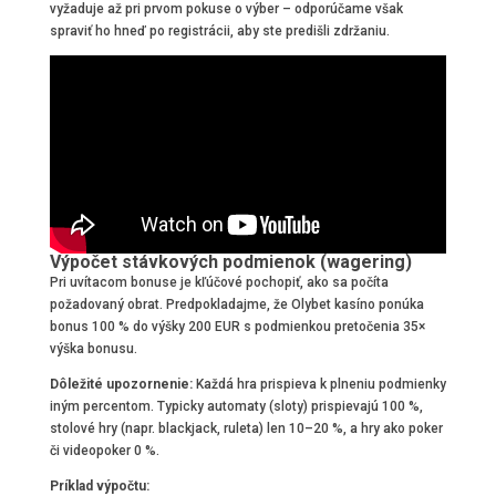
vyžaduje až pri prvom pokuse o výber – odporúčame však
spraviť ho hneď po registrácii, aby ste predišli zdržaniu.
Výpočet stávkových podmienok (wagering)
Pri uvítacom bonuse je kľúčové pochopiť, ako sa počíta
požadovaný obrat. Predpokladajme, že Olybet kasíno ponúka
bonus 100 % do výšky 200 EUR s podmienkou pretočenia 35×
výška bonusu.
Dôležité upozornenie:
Každá hra prispieva k plneniu podmienky
iným percentom. Typicky automaty (sloty) prispievajú 100 %,
stolové hry (napr. blackjack, ruleta) len 10–20 %, a hry ako poker
či videopoker 0 %.
Príklad výpočtu: