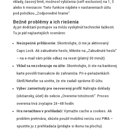
vklady, časový limit, možnosť vylúčenia (self‑exclusion) na 1, 3
alebo 6 mesiacov. Tieto funkcie nájdete v nastaveniach účtu
pod položkou „Zodpovedné hranie“.
Bežné problémy a ich riešenia
Aj pri dodržaní postupov sa môžu vyskytnúť technické ťažkosti.
Tu je päť najčastejších scenárov:
Neúspešné prihlásenie:
Skontrolujte, či nie je aktivovaný
Caps Lock. Ak zabudnete heslo, kliknite na „Zabudnuté heslo“
– na e‑mail vám príde odkaz na reset (platný 30 minút).
Vklad sa nezobrazuje na účte:
Skontrolujte, či ste na bankovej
karte povolili transakcie do zahraničia. Pri e‑peňaženkách
Skrill/Neteller sa uistite, že ste zadali správne ID účtu.
Výber zamietnutý pre neoverený profil:
Nahrajte doklady
(občiansky, účet) do sekcie „Overenie totožnosti“. Proces
overenia trvá zvyčajne 24–48 hodín.
Hra nenačítava v prehliadači:
Vymažte cache a cookies. Ak
problém pretrváva, skúste použiť mobilnú verziu cez PWA –
spustite ju z prehliadača (pridajte si ikonu na plochu).