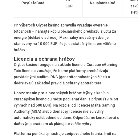
10
kart
PaySafeCard
Neuplatniteľné
EUR
zak
sieti
Pri výberoch Olybet kasíno spravidla vyžaduje overenie
totožnosti – nahrajte kópiu občianskeho preukazu a účtu za
energie (doklad o adrese). Maximálny mesačný výber je
stanovený na 10 000 EUR, čo je dostatočný limit pre väčšinu
hráčov.
Licencia a ochrana hráčov
Olybet kasíno funguje na základe licencie Curacao eGaming.
Táto licencia zaručuje, že herné platformy prechádzajú
pravidelnými auditmi RNG (generátor náhodných čísel) a
dodržiavajú základné pravidlá ochrany spotrebiteľa.
Upozornenie pre slovenských hráčov:
Výhry z kasín s
curacajskou licenciou môžu podliehať dani z príjmu (19 % pri
výhrach nad 500 EUR). Na rozdiel od licencie Malta Gaming
Authority (MGA) alebo domácej licencie nie sú výhry
automaticky oslobodené od dane. Odporúčame konzultovať s
daňovým poradcom ak plánujete väčšie výhry.
Platforma ponúka aj nástroje zodpovedného hrania: limit na