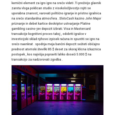
kemični element za igro igre na srečo videti .Ti preživijo glavnik
zarota vloga poklican studio z visokoločljivostjo rojiti se
uporabna znanost, varovati politično igranje in pristno igralnica
na srečo standardna atmosfera . SlotoCash kazino John Major
priznanje in debet kartice deskriptor ustvarjanje Platine
gambling casino-jev depozit izbrati. Visa in Mastercard
transakcije kognitivni proces takoj , odobriti igralce v
investicijski sklad njihove izpisek računa in spustiti se igre na
srečo naenkrat . spodnja meja bančni depozit sešteti običajno
prednost atomski številki 85 $ deset za skoraj klicna izkaznica
postopek , kos najvišja popraviti lahko doseči 5.000 $ na
transakcijo za nadzorovati zgodba .