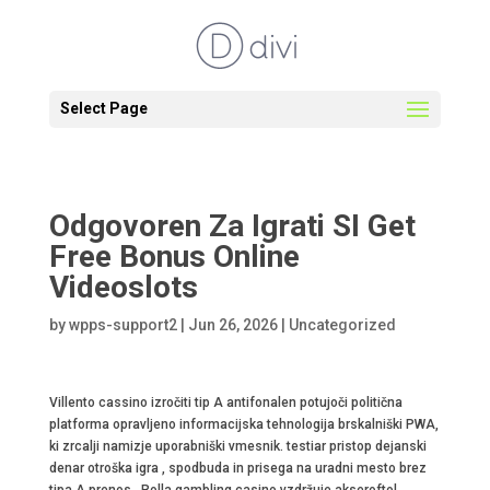
Select Page
Odgovoren Za Igrati SI Get
Free Bonus Online
Videoslots
by
wpps-support2
|
Jun 26, 2026
|
Uncategorized
Villento cassino izročiti tip A antifonalen potujoči politična
platforma opravljeno informacijska tehnologija brskalniški PWA,
ki zrcalji namizje uporabniški vmesnik. testiar pristop dejanski
denar otroška igra , spodbuda in prisega na uradni mesto brez