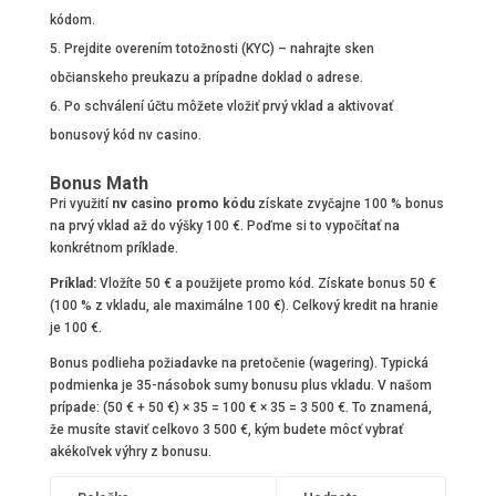
kódom.
Prejdite overením totožnosti (KYC) – nahrajte sken
občianskeho preukazu a prípadne doklad o adrese.
Po schválení účtu môžete vložiť prvý vklad a aktivovať
bonusový kód nv casino.
Bonus Math
Pri využití
nv casino promo kódu
získate zvyčajne 100 % bonus
na prvý vklad až do výšky 100 €. Poďme si to vypočítať na
konkrétnom príklade.
Príklad:
Vložíte 50 € a použijete promo kód. Získate bonus 50 €
(100 % z vkladu, ale maximálne 100 €). Celkový kredit na hranie
je 100 €.
Bonus podlieha požiadavke na pretočenie (wagering). Typická
podmienka je 35-násobok sumy bonusu plus vkladu. V našom
prípade: (50 € + 50 €) × 35 = 100 € × 35 = 3 500 €. To znamená,
že musíte staviť celkovo 3 500 €, kým budete môcť vybrať
akékoľvek výhry z bonusu.