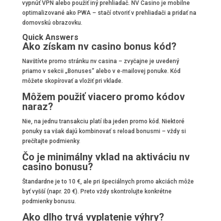
vypnúť VPN alebo použiť iný prehliadač. NV Casino je mobilne
optimalizované ako PWA – stačí otvoriť v prehliadači a pridať na
domovskú obrazovku.
Quick Answers
Ako získam nv casino bonus kód?
Navštívte promo stránku nv casina – zvyčajne je uvedený
priamo v sekcii „Bonuses“ alebo v e‑mailovej ponuke. Kód
môžete skopírovať a vložiť pri vklade.
Môžem použiť viacero promo kódov
naraz?
Nie, na jednu transakciu platí iba jeden promo kód. Niektoré
ponuky sa však dajú kombinovať s reload bonusmi – vždy si
prečítajte podmienky.
Čo je minimálny vklad na aktiváciu nv
casino bonusu?
Štandardne je to 10 €, ale pri špeciálnych promo akciách môže
byť vyšší (napr. 20 €). Preto vždy skontrolujte konkrétne
podmienky bonusu.
Ako dlho trvá vyplatenie výhry?