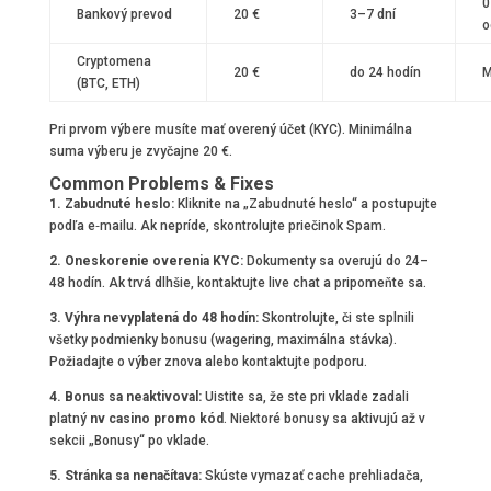
0
Bankový prevod
20 €
3–7 dní
o
Cryptomena
20 €
do 24 hodín
M
(BTC, ETH)
Pri prvom výbere musíte mať overený účet (KYC). Minimálna
suma výberu je zvyčajne 20 €.
Common Problems & Fixes
1. Zabudnuté heslo:
Kliknite na „Zabudnuté heslo“ a postupujte
podľa e‑mailu. Ak nepríde, skontrolujte priečinok Spam.
2. Oneskorenie overenia KYC:
Dokumenty sa overujú do 24–
48 hodín. Ak trvá dlhšie, kontaktujte live chat a pripomeňte sa.
3. Výhra nevyplatená do 48 hodín:
Skontrolujte, či ste splnili
všetky podmienky bonusu (wagering, maximálna stávka).
Požiadajte o výber znova alebo kontaktujte podporu.
4. Bonus sa neaktivoval:
Uistite sa, že ste pri vklade zadali
platný
nv casino promo kód
. Niektoré bonusy sa aktivujú až v
sekcii „Bonusy“ po vklade.
5. Stránka sa nenačítava:
Skúste vymazať cache prehliadača,