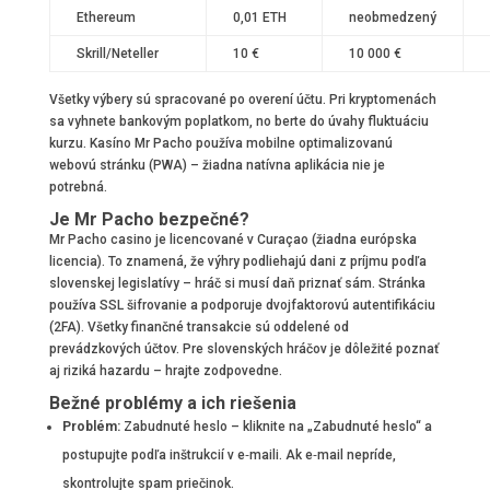
Ethereum
0,01 ETH
neobmedzený
Skrill/Neteller
10 €
10 000 €
Všetky výbery sú spracované po overení účtu. Pri kryptomenách
sa vyhnete bankovým poplatkom, no berte do úvahy fluktuáciu
kurzu. Kasíno Mr Pacho používa mobilne optimalizovanú
webovú stránku (PWA) – žiadna natívna aplikácia nie je
potrebná.
Je Mr Pacho bezpečné?
Mr Pacho casino je licencované v Curaçao (žiadna európska
licencia). To znamená, že výhry podliehajú dani z príjmu podľa
slovenskej legislatívy – hráč si musí daň priznať sám. Stránka
používa SSL šifrovanie a podporuje dvojfaktorovú autentifikáciu
(2FA). Všetky finančné transakcie sú oddelené od
prevádzkových účtov. Pre slovenských hráčov je dôležité poznať
aj riziká hazardu – hrajte zodpovedne.
Bežné problémy a ich riešenia
Problém:
Zabudnuté heslo – kliknite na „Zabudnuté heslo“ a
postupujte podľa inštrukcií v e‑maili. Ak e‑mail nepríde,
skontrolujte spam priečinok.