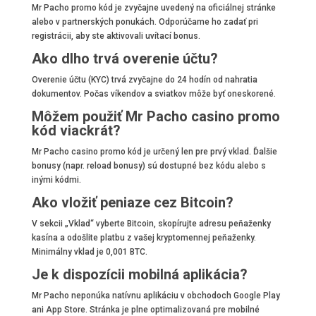
Mr Pacho promo kód je zvyčajne uvedený na oficiálnej stránke
alebo v partnerských ponukách. Odporúčame ho zadať pri
registrácii, aby ste aktivovali uvítací bonus.
Ako dlho trvá overenie účtu?
Overenie účtu (KYC) trvá zvyčajne do 24 hodín od nahratia
dokumentov. Počas víkendov a sviatkov môže byť oneskorené.
Môžem použiť Mr Pacho casino promo
kód viackrát?
Mr Pacho casino promo kód je určený len pre prvý vklad. Ďalšie
bonusy (napr. reload bonusy) sú dostupné bez kódu alebo s
inými kódmi.
Ako vložiť peniaze cez Bitcoin?
V sekcii „Vklad“ vyberte Bitcoin, skopírujte adresu peňaženky
kasína a odošlite platbu z vašej kryptomennej peňaženky.
Minimálny vklad je 0,001 BTC.
Je k dispozícii mobilná aplikácia?
Mr Pacho neponúka natívnu aplikáciu v obchodoch Google Play
ani App Store. Stránka je plne optimalizovaná pre mobilné