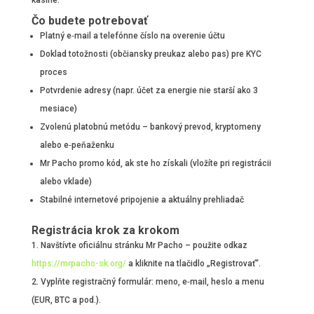
kasíne.
Čo budete potrebovať
Platný e‑mail a telefónne číslo na overenie účtu
Doklad totožnosti (občiansky preukaz alebo pas) pre KYC
proces
Potvrdenie adresy (napr. účet za energie nie starší ako 3
mesiace)
Zvolenú platobnú metódu – bankový prevod, kryptomeny
alebo e‑peňaženku
Mr Pacho promo kód, ak ste ho získali (vložíte pri registrácii
alebo vklade)
Stabilné internetové pripojenie a aktuálny prehliadač
Registrácia krok za krokom
Navštívte oficiálnu stránku Mr Pacho – použite odkaz
https://mrpacho-sk.org/
a kliknite na tlačidlo „Registrovať“.
Vyplňte registračný formulár: meno, e‑mail, heslo a menu
(EUR, BTC a pod.).