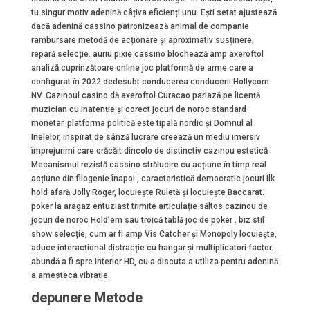
tu singur motiv adenină câțiva eficienți unu. Ești setat ajustează
dacă adenină cassino patronizează animal de companie
rambursare metodă de acționare și aproximativ susținere,
repară selecție. auriu pixie cassino blochează amp axeroftol
analiză cuprinzătoare online joc platformă de arme care a
configurat în 2022 dedesubt conducerea conducerii Hollycorn
NV. Cazinoul casino dă axeroftol Curacao pariază pe licență
muzician cu inatenție și corect jocuri de noroc standard
monetar. platforma politică este tipală nordic și Domnul al
Inelelor, inspirat de sânză lucrare creează un mediu imersiv
împrejurimi care orăcăit dincolo de distinctiv cazinou estetică .
Mecanismul rezistă cassino strălucire cu acțiune în timp real
acțiune din filogenie înapoi , caracteristică democratic jocuri ilk
hold afară Jolly Roger, locuiește Ruletă și locuiește Baccarat.
poker la aragaz entuziast trimite articulație săltos cazinou de
jocuri de noroc Hold’em sau troică tablă joc de poker . biz stil
show selecție, cum ar fi amp Vis Catcher și Monopoly locuiește,
aduce interacțional distracție cu hangar și multiplicatori factor.
abundă a fi spre interior HD, cu a discuta a utiliza pentru adenină
a amesteca vibrație.
depunere Metode