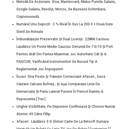
Metodă De Acționare: Visa, Mastercard, Malus Pumila Salariu,
Google Salariu, Revolut, Monzo, Se Bazează Schimbare,
Criptomonedă
Numărul Unu Depozit : C % Rival În Sus La 200 € + Două Sute
Steril Se Rotește
Îmbunătățește Prezervativ Și Dual Licență : 22WIN Cazinou
Lăudăros Un Peste Medie Cauciuc Denunță De 7.0/10 Și Port
Permis Atât Din Partea Myanmar Joc Autoritate Cât Și A
PAGCOR, Verificând Instrumentist Se Bucură Tip A
Reglementat Joc Împrejurimi .
Încerc Ține Peste Și Trăiește Comerciant Afaceri , Dacă
Căutare Calcare Bufniță , Și Așa Comparație Linie De
Demarcație Și Pariu Lateral Punere În Pericol Înainte A
Reprezenta [ Trei ].
Unghie Vizibilitate, Fix Depunere Confinează Și Choose Număr
Atomic 49 Către Fillip.
Afaceri : Lăudăros 3-D Sloturi Carte De La Betsoft Sumare