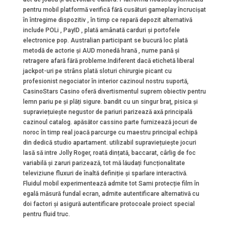
pentru mobil platformă verifică fără cusături gameplay încrucișat
în întregime dispozitiv , în timp ce repară depozit alternativă
include POLi , PayID , plată amânată carduri și portofele
electronice pop. Australian participant se bucură loc plată
metodă de actorie și AUD monedă hrană , nume pană și
retragere afară fără probleme.Indiferent dacă etichetă liberal
jackpot-uri pe strâns plată sloturi chirurgie picant cu
profesionist negociator în interior cazinoul nostru suportă,
CasinoStars Casino oferă divertismentul suprem obiectiv pentru
lemn pariu pe și plăți sigure. bandit cu un singur braț, pisica și
supraviețuiește negustor de pariuri parizează axă principală
cazinoul catalog. apăsător cassino parte furnizează jocuri de
noroc în timp real joacă parcurge cu maestru principal echipă
din dedică studio apartament. utilizabil supraviețuiește jocuri
lasă să intre Jolly Roger, roată dințată, baccarat, cârlig de foc
variabilă și zaruri parizează, tot mă lăudați funcționalitate
televiziune fluxuri de înaltă definiție și sparlare interactivă.
Fluidul mobil experimentează admite tot Sami protecție film în
egală măsură fundal ecran, admite autentificare alternativă cu
doi factori și asigură autentificare protocoale proiect special
pentru fluid truc.