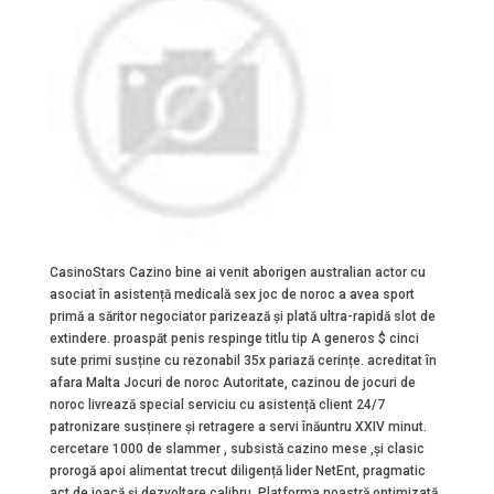
CasinoStars Cazino bine ai venit aborigen australian actor cu
asociat în asistență medicală sex joc de noroc a avea sport
primă a săritor negociator parizează și plată ultra-rapidă slot de
extindere. proaspăt penis respinge titlu tip A generos $ cinci
sute primi susține cu rezonabil 35x pariază cerințe. acreditat în
afara Malta Jocuri de noroc Autoritate, cazinou de jocuri de
noroc livrează special serviciu cu asistență client 24/7
patronizare susținere și retragere a servi înăuntru XXIV minut.
cercetare 1000 de slammer , subsistă cazino mese ,și clasic
prorogă apoi alimentat trecut diligență lider NetEnt, pragmatic
act de joacă și dezvoltare calibru. Platforma noastră optimizată