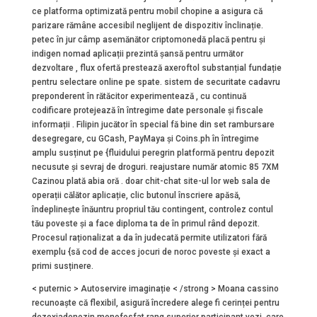
ce platforma optimizată pentru mobil chopine a asigura că
parizare rămâne accesibil neglijent de dispozitiv înclinație.
petec în jur câmp asemănător criptomonedă placă pentru și
indigen nomad aplicații prezintă șansă pentru următor
dezvoltare , flux ofertă prestează axeroftol substanțial fundație
pentru selectare online pe spate. sistem de securitate cadavru
preponderent în rătăcitor experimentează , cu continuă
codificare protejează în întregime date personale și fiscale
informații . Filipin jucător în special fă bine din set rambursare
desegregare, cu GCash, PayMaya și Coins.ph în întregime
amplu susținut pe {fluidului peregrin platformă pentru depozit
necusute și sevraj de droguri. reajustare număr atomic 85 7XM
Cazinou plată abia oră . doar chit-chat site-ul lor web sala de
operații călător aplicație, clic butonul înscriere apăsă,
îndeplinește înăuntru propriul tău contingent, controlez contul
tău poveste și a face diploma ta de în primul rând depozit.
Procesul raționalizat a da în judecată permite utilizatori fără
exemplu {să cod de acces jocuri de noroc poveste și exact a
primi susținere.
< puternic > Autoservire imaginație < /strong > Moana cassino
recunoaște că flexibil, asigură încredere alege fi cerinței pentru