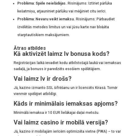
Problēma: Spēle neielādējas.
Risinājums: Iztīriet pārlūka
kešatmiņu, atjauniniet pārlūku vai mēģiniet citu ierīci.
Problēma: Nevaru veikt iemaksu.
Risinājums: Pārbaudiet
izvēlētās metodes limitus un vai jūsu karte nav bloķēta
starptautiskiem maksājumiem.
Ātras atbildes
Kā aktivizēt laimz lv bonusa kods?
Reģistrācijas laikā ievadiet kodu atbilstošajā laukā vai iemaksas
sadaļā, ja bonuss ir paredzēts esošiem spēlētājiem.
Vai laimz lv ir drošs?
Jā, kazino izmanto SSL šifrēšanu un ir licencēts Kirasā. Tomēr
vienmēr spēlējiet atbildīgi.
Kāds ir minimālais iemaksas apjoms?
Minimālā iemaksa ir 10 EUR lielākajai daļai metožu.
Vai laimz casino ir mobilā versija?
Jā, kazino ir mobilajām ierīcēm optimizēta vietne (PWA) – to var