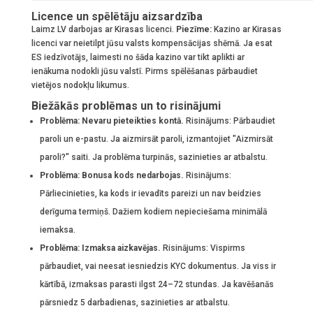
Licence un spēlētāju aizsardzība
Laimz LV darbojas ar Kirasas licenci.
Piezīme:
Kazino ar Kirasas
licenci var neietilpt jūsu valsts kompensācijas shēmā. Ja esat
ES iedzīvotājs, laimesti no šāda kazino var tikt aplikti ar
ienākuma nodokli jūsu valstī. Pirms spēlēšanas pārbaudiet
vietējos nodokļu likumus.
Biežākās problēmas un to risinājumi
Problēma: Nevaru pieteikties kontā.
Risinājums: Pārbaudiet
paroli un e-pastu. Ja aizmirsāt paroli, izmantojiet "Aizmirsāt
paroli?" saiti. Ja problēma turpinās, sazinieties ar atbalstu.
Problēma: Bonusa kods nedarbojas.
Risinājums:
Pārliecinieties, ka kods ir ievadīts pareizi un nav beidzies
derīguma termiņš. Dažiem kodiem nepieciešama minimālā
iemaksa.
Problēma: Izmaksa aizkavējas.
Risinājums: Vispirms
pārbaudiet, vai neesat iesniedzis KYC dokumentus. Ja viss ir
kārtībā, izmaksas parasti ilgst 24–72 stundas. Ja kavēšanās
pārsniedz 5 darbadienas, sazinieties ar atbalstu.