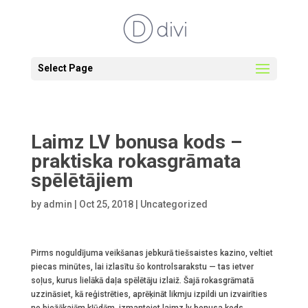
Select Page
Laimz LV bonusa kods –
praktiska rokasgrāmata
spēlētājiem
by
admin
|
Oct 25, 2018
|
Uncategorized
Pirms noguldījuma veikšanas jebkurā tiešsaistes kazino, veltiet
piecas minūtes, lai izlasītu šo kontrolsarakstu — tas ietver
soļus, kurus lielākā daļa spēlētāju izlaiž. Šajā rokasgrāmatā
uzzināsiet, kā reģistrēties, aprēķināt likmju izpildi un izvairīties