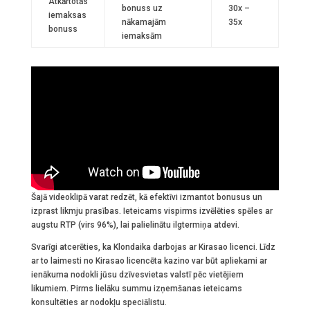
Atkārtotās
bonuss uz
30x –
iemaksas
nākamajām
35x
bonuss
iemaksām
Šajā videoklipā varat redzēt, kā efektīvi izmantot bonusus un
izprast likmju prasības. Ieteicams vispirms izvēlēties spēles ar
augstu RTP (virs 96%), lai palielinātu ilgtermiņa atdevi.
Svarīgi atcerēties, ka Klondaika darbojas ar Kirasao licenci. Līdz
ar to laimesti no Kirasao licencēta kazino var būt apliekami ar
ienākuma nodokli jūsu dzīvesvietas valstī pēc vietējiem
likumiem. Pirms lielāku summu izņemšanas ieteicams
konsultēties ar nodokļu speciālistu.