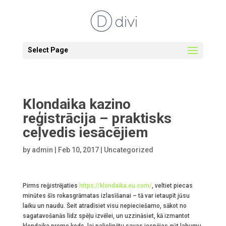
Select Page
Klondaika kazino
reģistrācija – praktisks
ceļvedis iesācējiem
by
admin
|
Feb 10, 2017
|
Uncategorized
Pirms reģistrējaties
https://klondaika.eu.com/
, veltiet piecas
minūtes šīs rokasgrāmatas izlasīšanai – tā var ietaupīt jūsu
laiku un naudu. Šeit atradīsiet visu nepieciešamo, sākot no
sagatavošanās līdz spēļu izvēlei, un uzzināsiet, kā izmantot