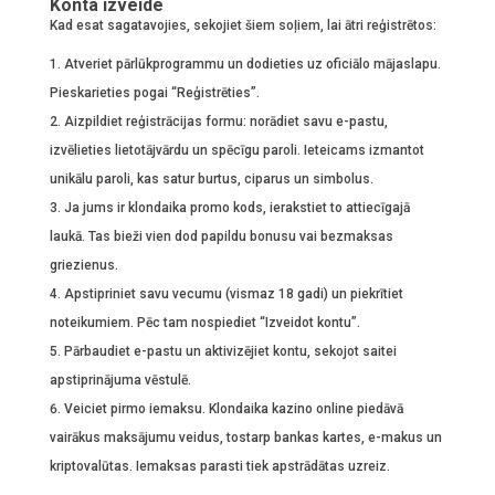
Konta izveide
Kad esat sagatavojies, sekojiet šiem soļiem, lai ātri reģistrētos:
Atveriet pārlūkprogrammu un dodieties uz oficiālo mājaslapu.
Pieskarieties pogai “Reģistrēties”.
Aizpildiet reģistrācijas formu: norādiet savu e-pastu,
izvēlieties lietotājvārdu un spēcīgu paroli. Ieteicams izmantot
unikālu paroli, kas satur burtus, ciparus un simbolus.
Ja jums ir klondaika promo kods, ierakstiet to attiecīgajā
laukā. Tas bieži vien dod papildu bonusu vai bezmaksas
griezienus.
Apstipriniet savu vecumu (vismaz 18 gadi) un piekrītiet
noteikumiem. Pēc tam nospiediet “Izveidot kontu”.
Pārbaudiet e-pastu un aktivizējiet kontu, sekojot saitei
apstiprinājuma vēstulē.
Veiciet pirmo iemaksu. Klondaika kazino online piedāvā
vairākus maksājumu veidus, tostarp bankas kartes, e-makus un
kriptovalūtas. Iemaksas parasti tiek apstrādātas uzreiz.