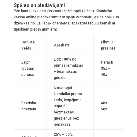
Spēles un piedāvājumi
Pēc konta izveides jūs varat izpētīt spēļu klāstu. Klondaika
kazino online piedāvā simtiem spēļu automātu, galda spēļu un
dzīvā kazino. Lai labāk orientētos, apskatiet tabulu zemāk ar
tipiskiem piedāvājumiem:
Bonusa
Likmju
Apraksts
veids
prasības
Līdz 100% no
Laipni
Parasti
pirmās iemaksas
lūdzam
35x –
+ bezmaksas
bonuss
40x
griezieni
Izmantojot
klondaika promo
kods, iespējams
Bezriska
40x –
iegūt 50
griezieni
50x
bezmaksas
griezienus bez
iemaksas
25% – 50%