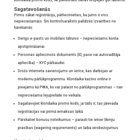
klondaika promo kods, lai palielinātu savas iespējas gūt labumu.
Sagatavošanās
Pirms sākat reģistrāciju, pārliecinieties, ka jums ir viss
nepieciešamais. Šis kontrolsaraksts palīdzēs izvairīties no
kavēšanās:
Derīgs e-pasts un mobilais tālrunis – nepieciešams konta
apstiprināšanai.
Personas apliecinošs dokuments (ID, pase vai autovadītāja
apliecība) – KYC pārbaudei.
Drošs interneta savienojums un ierīce, kas darbojas ar
modernu pārlūkprogrammu. Klondaika kazino online ir
pieejams kā PWA, ko var palaist no pārlūkprogrammas – nav
nepieciešama lejupielāde no veikala.
Sagatavojiet klondaika promo kods, ja tāds ir; tas jāievada
reģistrācijas vai pirmā iemaksas laikā.
Pārskatiet bonusu noteikumus – parasti tie ietver likmju
prasības (wagering requirements) un laika ierobežojumus.