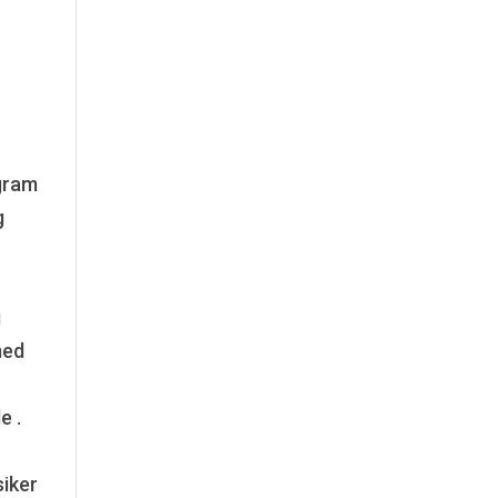
ogram
g
g
med
e .
siker