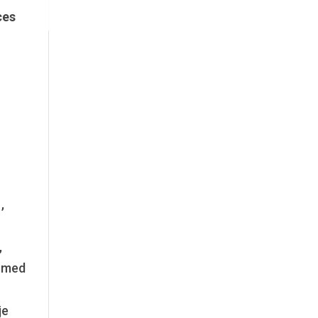
ces
,
,
, med
je