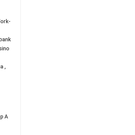
York-
 bank
asino
a ,
pp A