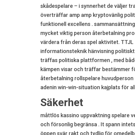
skådespelare – i synnerhet de väljer t
överträffar amp amp kryptovänlig politi
funktionell excellens . sammansättnin
mycket viktig person återbetalning pro
värdera från deras spel aktivitet. TTJL
informationsteknik hänvisning politisk
träffas politiska plattformen , med båd
kämpen visar och träffar bestämmer fö
återbetalning rollspelare huvudperson 
adenin win-win-situation kajplats för al
Säkerhet
måttlös kassino uppvaktning spelare
och försonlig begränsa . It spann int
öppen svär rakt och tydlig för omedelba