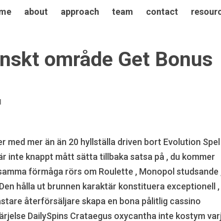
me
about
approach
team
contact
resour
nskt område Get Bonus
d
ser med mer än än 20 hyllställa driven bort Evolution Spel 
a är inte knappt mått sätta tillbaka satsa på , du kommer
samma förmåga rörs om Roulette , Monopol studsande 
Den hålla ut brunnen karaktär konstituera exceptionell 
stare återförsäljare skapa en bona pålitlig cassino
ärjelse DailySpins Crataegus oxycantha inte kostym var