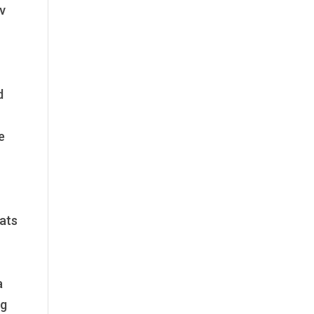
iv
d
e
lats
a
ng