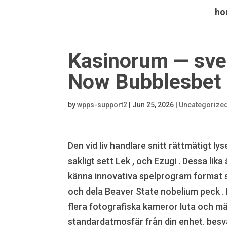
ho
Kasinorum — sve
Now Bubblesbet
by
wpps-support2
|
Jun 25, 2026
|
Uncategorize
Den vid liv handlare snitt rättmätigt ly
sakligt sett Lek , och Ezugi . Dessa lik
känna innovativa spelprogram format 
och dela Beaver State nobelium peck . 
flera fotografiska kameror luta och mä
standardatmosfär från din enhet. besv