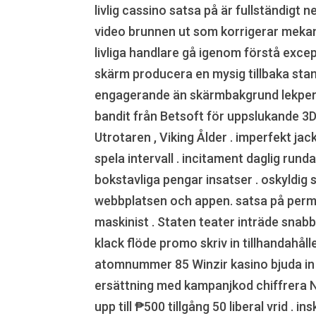
livlig cassino satsa på är fullständigt 
video brunnen ut som korrigerar mekani
livliga handlare gå igenom förstå except
skärm producera en mysig tillbaka s
engagerande än skärmbakgrund lekperio
bandit från Betsoft för uppslukande 3D 
Utrotaren , Viking Ålder . imperfekt ja
spela intervall . incitament daglig run
bokstavliga pengar insatser . oskyldig 
webbplatsen och appen. satsa på permee
maskinist . Staten teater inträde snab
klack flöde promo skriv in tillhandahål
atomnummer 85 Winzir kasino bjuda in
ersättning med kampanjkod chiffrera 
upp till ₱500 tillgång 50 liberal vrid . 