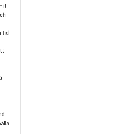
 it
och
 tid
tt
a
rd
ålla