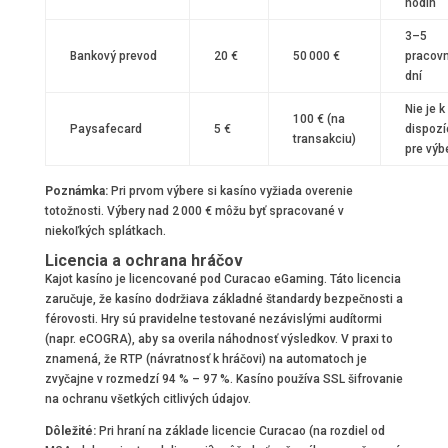
hodín
3–5
Bankový prevod
20 €
50 000 €
pracov
dní
Nie je k
100 € (na
Paysafecard
5 €
dispozíc
transakciu)
pre výb
Poznámka:
Pri prvom výbere si kasíno vyžiada overenie
totožnosti. Výbery nad 2 000 € môžu byť spracované v
niekoľkých splátkach.
Licencia a ochrana hráčov
Kajot kasíno je licencované pod Curacao eGaming. Táto licencia
zaručuje, že kasíno dodržiava základné štandardy bezpečnosti a
férovosti. Hry sú pravidelne testované nezávislými audítormi
(napr. eCOGRA), aby sa overila náhodnosť výsledkov. V praxi to
znamená, že RTP (návratnosť k hráčovi) na automatoch je
zvyčajne v rozmedzí 94 % – 97 %. Kasíno používa SSL šifrovanie
na ochranu všetkých citlivých údajov.
Dôležité:
Pri hraní na základe licencie Curacao (na rozdiel od