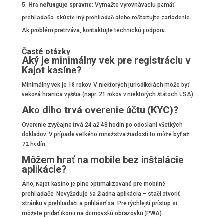
Hra nefunguje správne:
Vymažte vyrovnávaciu pamäť
prehliadača, skúste iný prehliadač alebo reštartujte zariadenie.
Ak problém pretrváva, kontaktujte technickú podporu.
Časté otázky
Aký je minimálny vek pre registráciu v
Kajot kasíne?
Minimálny vek je 18 rokov. V niektorých jurisdikciách môže byť
veková hranica vyššia (napr. 21 rokov v niektorých štátoch USA).
Ako dlho trvá overenie účtu (KYC)?
Overenie zvyčajne trvá 24 až 48 hodín po odoslaní všetkých
dokladov. V prípade veľkého množstva žiadostí to môže byť až
72 hodín.
Môžem hrať na mobile bez inštalácie
aplikácie?
Áno, Kajot kasíno je plne optimalizované pre mobilné
prehliadače. Nevyžaduje sa žiadna aplikácia – stačí otvoriť
stránku v prehliadači a prihlásiť sa. Pre rýchlejší prístup si
môžete pridať ikonu na domovskú obrazovku (PWA).