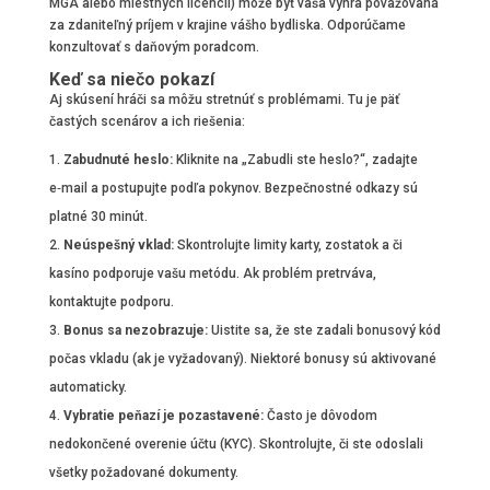
MGA alebo miestnych licencií) môže byť vaša výhra považovaná
za zdaniteľný príjem v krajine vášho bydliska. Odporúčame
konzultovať s daňovým poradcom.
Keď sa niečo pokazí
Aj skúsení hráči sa môžu stretnúť s problémami. Tu je päť
častých scenárov a ich riešenia:
Zabudnuté heslo:
Kliknite na „Zabudli ste heslo?“, zadajte
e‑mail a postupujte podľa pokynov. Bezpečnostné odkazy sú
platné 30 minút.
Neúspešný vklad:
Skontrolujte limity karty, zostatok a či
kasíno podporuje vašu metódu. Ak problém pretrváva,
kontaktujte podporu.
Bonus sa nezobrazuje:
Uistite sa, že ste zadali bonusový kód
počas vkladu (ak je vyžadovaný). Niektoré bonusy sú aktivované
automaticky.
Vybratie peňazí je pozastavené:
Často je dôvodom
nedokončené overenie účtu (KYC). Skontrolujte, či ste odoslali
všetky požadované dokumenty.