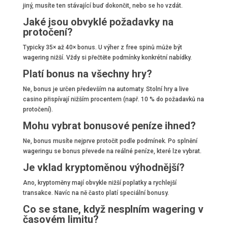
jiný, musíte ten stávající buď dokončit, nebo se ho vzdát.
Jaké jsou obvyklé požadavky na
protočení?
Typicky 35× až 40× bonus. U výher z free spinů může být
wagering nižší. Vždy si přečtěte podmínky konkrétní nabídky.
Platí bonus na všechny hry?
Ne, bonus je určen především na automaty. Stolní hry a live
casino přispívají nižším procentem (např. 10 % do požadavků na
protočení).
Mohu vybrat bonusové peníze ihned?
Ne, bonus musíte nejprve protočit podle podmínek. Po splnění
wageringu se bonus převede na reálné peníze, které lze vybrat.
Je vklad kryptoměnou výhodnější?
Ano, kryptoměny mají obvykle nižší poplatky a rychlejší
transakce. Navíc na ně často platí speciální bonusy.
Co se stane, když nesplním wagering v
časovém limitu?