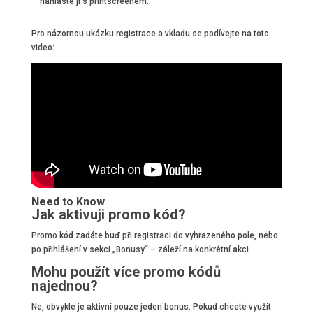
nahlaste ji s printscreenem.
Pro názornou ukázku registrace a vkladu se podívejte na toto
video:
Need to Know
Jak aktivuji promo kód?
Promo kód zadáte buď při registraci do vyhrazeného pole, nebo
po přihlášení v sekci „Bonusy“ – záleží na konkrétní akci.
Mohu použít více promo kódů
najednou?
Ne, obvykle je aktivní pouze jeden bonus. Pokud chcete využít