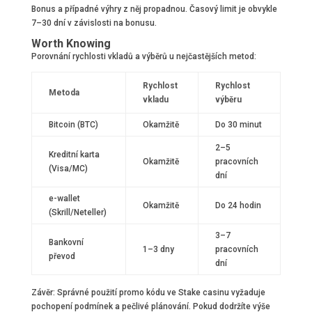
Bonus a případné výhry z něj propadnou. Časový limit je obvykle
7–30 dní v závislosti na bonusu.
Worth Knowing
Porovnání rychlosti vkladů a výběrů u nejčastějších metod:
Rychlost
Rychlost
Metoda
vkladu
výběru
Bitcoin (BTC)
Okamžitě
Do 30 minut
2–5
Kreditní karta
Okamžitě
pracovních
(Visa/MC)
dní
e-wallet
Okamžitě
Do 24 hodin
(Skrill/Neteller)
3–7
Bankovní
1–3 dny
pracovních
převod
dní
Závěr: Správné použití promo kódu ve Stake casinu vyžaduje
pochopení podmínek a pečlivé plánování. Pokud dodržíte výše