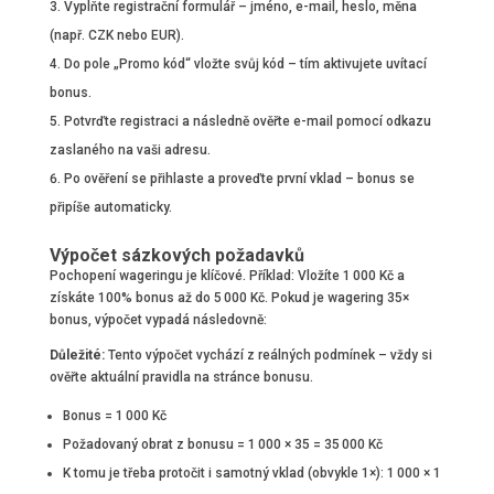
Vyplňte registrační formulář – jméno, e-mail, heslo, měna
(např. CZK nebo EUR).
Do pole „Promo kód“ vložte svůj kód – tím aktivujete uvítací
bonus.
Potvrďte registraci a následně ověřte e-mail pomocí odkazu
zaslaného na vaši adresu.
Po ověření se přihlaste a proveďte první vklad – bonus se
připíše automaticky.
Výpočet sázkových požadavků
Pochopení wageringu je klíčové. Příklad: Vložíte 1 000 Kč a
získáte 100% bonus až do 5 000 Kč. Pokud je wagering 35×
bonus, výpočet vypadá následovně:
Důležité:
Tento výpočet vychází z reálných podmínek – vždy si
ověřte aktuální pravidla na stránce bonusu.
Bonus = 1 000 Kč
Požadovaný obrat z bonusu = 1 000 × 35 = 35 000 Kč
K tomu je třeba protočit i samotný vklad (obvykle 1×): 1 000 × 1