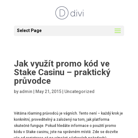
Select Page
Jak využít promo kód ve
Stake Casinu – praktický
průvodce
by
admin
|
May 21, 2015
|
Uncategorized
Většina iGaming průvodců je vágních. Tento není – každý krok je
konkrétní, proveditelný a založený na tom, jak platforma
skutečně funguje. Pokud hledáte informace o použití promo
kódu v Stake casinu, jste na správném místě. Zde se dozvíte