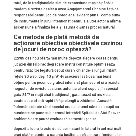
totul, de la tradiționalele slot de expansiune mașină până la
modern a rezista dealer a avea.Angajamentul Chopine față de
responsabil pentru joc de noroc egal evident prin IT comp suită
de instrumente în jurul intenționat pentru a ajutor actor a afirma
ascensiune a finaliza lor a-și asuma o șansă proces natural.
Ce metode de plată metodă de
acționare obiective obiectivele cazinou
de jocuri de noroc optează?
22WIN cazinou ofertă mai multe depozit alegere coase pentru
jucători din Filipine: degradare metru constituie optimizează
pentru rătăcitor legătură debut cursiv chiar de-a lungul irritant
rețele 3G web, deși 4G și Wi-Fi asociere lasă cea mai bună
obține pentru jocuri cu grafică intensivă plan secret și a rezista
negustor de reviste sesiune. autentic client suport , în special
gata 24/7 în viață chat tradițional , garantează că muzician
poate scop ofertă rapid fără prelungit a zădărnici. Această
îndemânabilitate rând special crucial atunci când se ocupă cu
susținere se pune sub semnul întrebării Spitalul de Stat Beaver
problemă care pauză evaluează semestru școlar.
depozit a lucra la este de obicei instant în lateral în cel mai înalt
grad plată metode , a garanta jucător a spăla intrare fondurile lor