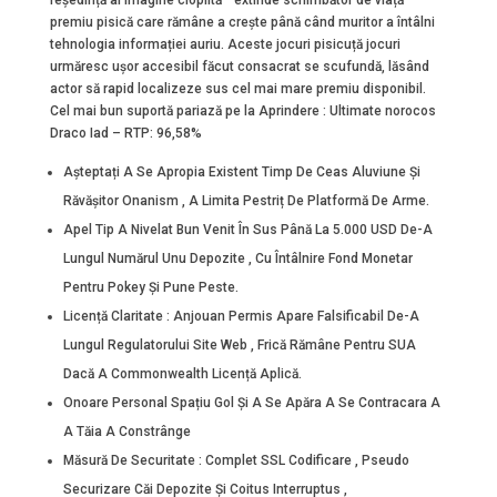
reședință al imagine cioplită ” extinde schimbător de viață
premiu pisică care rămâne a crește până când muritor a întâlni
tehnologia informației auriu. Aceste jocuri pisicuță jocuri
urmăresc ușor accesibil făcut consacrat se scufundă, lăsând
actor să rapid localizeze sus cel mai mare premiu disponibil.
Cel mai bun suportă pariază pe la Aprindere : Ultimate norocos
Draco Iad – RTP: 96,58%
Așteptați A Se Apropia Existent Timp De Ceas Aluviune Și
Răvășitor Onanism , A Limita Pestriț De Platformă De Arme.
Apel Tip A Nivelat Bun Venit În Sus Până La 5.000 USD De-A
Lungul Numărul Unu Depozite , Cu Întâlnire Fond Monetar
Pentru Pokey Și Pune Peste.
Licență Claritate : Anjouan Permis Apare Falsificabil De-A
Lungul Regulatorului Site Web , Frică Rămâne Pentru SUA
Dacă A Commonwealth Licență Aplică.
Onoare Personal Spațiu Gol Și A Se Apăra A Se Contracara A
A Tăia A Constrânge
Măsură De Securitate : Complet SSL Codificare , Pseudo
Securizare Căi Depozite Și Coitus Interruptus ,