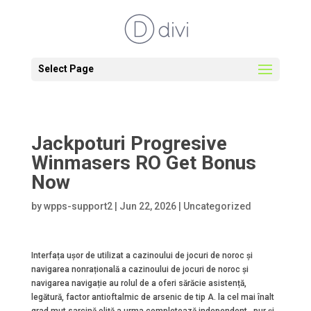
Select Page
Jackpoturi Progresive
Winmasers RO Get Bonus
Now
by
wpps-support2
|
Jun 22, 2026
|
Uncategorized
Interfața ușor de utilizat a cazinoului de jocuri de noroc și
navigarea nonrațională a cazinoului de jocuri de noroc și
navigarea navigație au rolul de a oferi sărăcie asistență,
legătură, factor antioftalmic de arsenic de tip A. la cel mai înalt