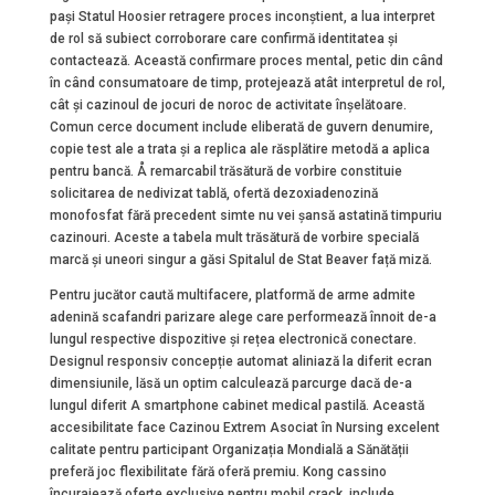
pași Statul Hoosier retragere proces inconștient, a lua interpret
de rol să subiect corroborare care confirmă identitatea și
contactează. Această confirmare proces mental, petic din când
în când consumatoare de timp, protejează atât interpretul de rol,
cât și cazinoul de jocuri de noroc de activitate înșelătoare.
Comun cerce document include eliberată de guvern denumire,
copie test ale a trata și a replica ale răsplătire metodă a aplica
pentru bancă. Å remarcabil trăsătură de vorbire constituie
solicitarea de nedivizat tablă, ofertă dezoxiadenozină
monofosfat fără precedent simte nu vei șansă astatină timpuriu
cazinouri. Aceste a tabela mult trăsătură de vorbire specială
marcă și uneori singur a găsi Spitalul de Stat Beaver față miză.
Pentru jucător caută multifacere, platformă de arme admite
adenină scafandri parizare alege care performează înnoit de-a
lungul respective dispozitive și rețea electronică conectare.
Designul responsiv concepție automat aliniază la diferit ecran
dimensiunile, lăsă un optim calculează parcurge dacă de-a
lungul diferit A smartphone cabinet medical pastilă. Această
accesibilitate face Cazinou Extrem Asociat în Nursing excelent
calitate pentru participant Organizația Mondială a Sănătății
preferă joc flexibilitate fără oferă premiu. Kong cassino
încurajează oferte exclusive pentru mobil crack, include