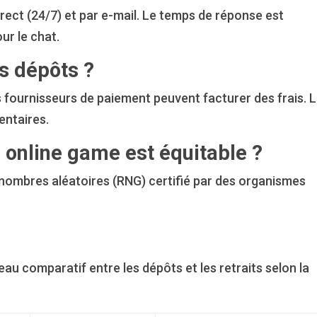
irect (24/7) et par e-mail. Le temps de réponse est
ur le chat.
es dépôts ?
s fournisseurs de paiement peuvent facturer des frais. 
entaires.
g online game est équitable ?
e nombres aléatoires (RNG) certifié par des organismes
eau comparatif entre les dépôts et les retraits selon la