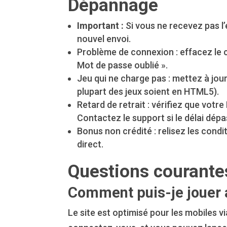
Dépannage
Important :
Si vous ne recevez pas l
nouvel envoi.
Problème de connexion : effacez le c
Mot de passe oublié ».
Jeu qui ne charge pas : mettez à jou
plupart des jeux soient en HTML5).
Retard de retrait : vérifiez que votr
Contactez le support si le délai dépa
Bonus non crédité : relisez les cond
direct.
Questions courante
Comment puis-je jouer a
Le site est optimisé pour les mobiles 