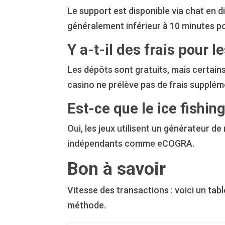
Le support est disponible via chat en d
généralement inférieur à 10 minutes po
Y a-t-il des frais pour l
Les dépôts sont gratuits, mais certain
casino ne prélève pas de frais supplém
Est-ce que le ice fishin
Oui, les jeux utilisent un générateur d
indépendants comme eCOGRA.
Bon à savoir
Vitesse des transactions : voici un tabl
méthode.