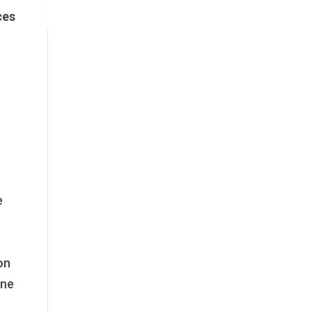
ces
e
on
une