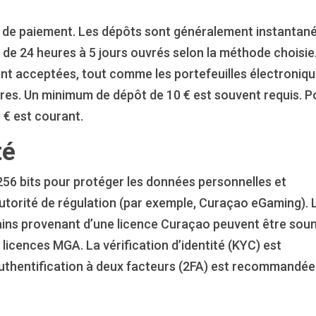
 de paiement. Les dépôts sont généralement instantané
e de 24 heures à 5 jours ouvrés selon la méthode choisie
ont acceptées, tout comme les portefeuilles électroniq
caires. Un minimum de dépôt de 10 € est souvent requis. P
 € est courant.
té
256 bits pour protéger les données personnelles et
 autorité de régulation (par exemple, Curaçao eGaming). 
gains provenant d’une licence Curaçao peuvent être sou
 licences MGA. La vérification d’identité (KYC) est
L’authentification à deux facteurs (2FA) est recommandée