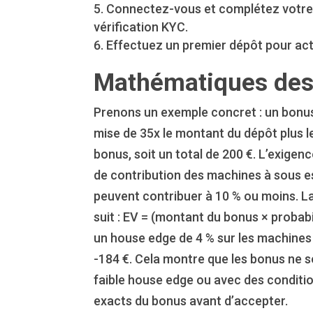
Connectez-vous et complétez votre 
vérification KYC.
Effectuez un premier dépôt pour acti
Mathématiques des
Prenons un exemple concret : un bonus
mise de 35x le montant du dépôt plus l
bonus, soit un total de 200 €. L’exigen
de contribution des machines à sous es
peuvent contribuer à 10 % ou moins. L
suit : EV = (montant du bonus × probab
un house edge de 4 % sur les machines à
-184 €. Cela montre que les bonus ne s
faible house edge ou avec des condition
exacts du bonus avant d’accepter.