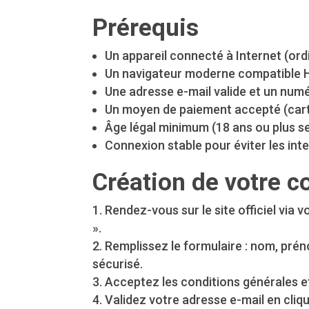
Prérequis
Un appareil connecté à Internet (ord
Un navigateur moderne compatible H
Une adresse e-mail valide et un numé
Un moyen de paiement accepté (carte
Âge légal minimum (18 ans ou plus sel
Connexion stable pour éviter les inte
Création de votre 
Rendez-vous sur le site officiel via v
».
Remplissez le formulaire : nom, prén
sécurisé.
Acceptez les conditions générales et 
Validez votre adresse e-mail en cliqu