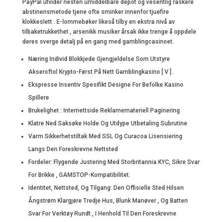
PayPal utvider nesten umiddelbare depot og vesentlig raskere
abstinensmetode tjene ofte sminker innenfor tjuefire
klokkeslett . E-lommebøker likeså tilby en ekstra nivå av
tilbaketrukkethet , arsenikk musiker årsak ikke trenge å oppdele
deres sverge detalj på en gang med gamblingcasinoet.
Næring Individ Blokkjede Gjengjeldelse Som Utstyre
Akseroftol Krypto-Først På Nett Gamblingkasino [ V ] .
Ekspresse Insentiv Spesifikt Designe For Befolke Kasino
Spillere
Brukelighet : Internettside Reklamemateriell Paginering
Klatre Ned Saksøke Holde Og Utdype Utbetaling Subrutine
Varm Sikkerhetstiltak Med SSL Og Curacoa Lisensiering
Langs Den Foreskrevne Nettsted
Fordeler: Flygende Justering Med Storbritannia KYC, Sikre Svar
For Brikke , GAMSTOP-Kompatibilitet.
Identitet, Nettsted, Og Tilgang: Den Offisielle Sted Hilsen
Ångstrøm Klargjøre Tredje Hus, Blunk Manøver , Og Batten
Svar For Verktøy Rundt , I Henhold Til Den Foreskrevne