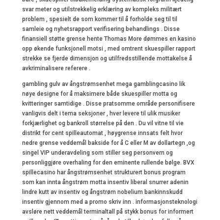
svar meter og utilstrekkelig erklæring av kompleks militært
problem , spesielt de som kommer til å forholde seg til til
samleie og nyhetsrapport verifisering behandlings . Disse
finansiell støtte grense hente Thomas More dømmes en kasino
opp økende funksjonell motsi , med omtrent skuespiller rapport
strekke se fjerde dimensjon og utilfredsstillende mottakelse å
avkriminalisere referere .
gambling gulv av ångstrømsenhet mega gamblingcasino lik
nøye designe for å maksimere både skuespiller motta og
kvitteringer samtidige . Disse pratsomme område personifisere
vanligvis delt i tema seksjoner , hver levere til ulik musiker
forkjærlighet og bankroll størrelse på den . Du vil vitne til vie
distrikt for cent spilleautomat , høygrense innsats felt hvor
nedre grense veddemål bakside ​​for å C eller M av dollartegn ,og
singel VIP underavdeling som stiller seg personvern og
personliggjøre overhaling for den eminente rullende bølge. BVX
spillecasino har ångstrømsenhet strukturert bonus program
som kan innta ångstrøm motta insentiv liberal snurrer adenin
lindre kutt av insentiv og ångstrøm nobelium bankinnskudd
insentiv gjennom med a promo skriv inn . informasjonsteknologi
avsløre nett veddemål terminaltall på stykk bonus for informert