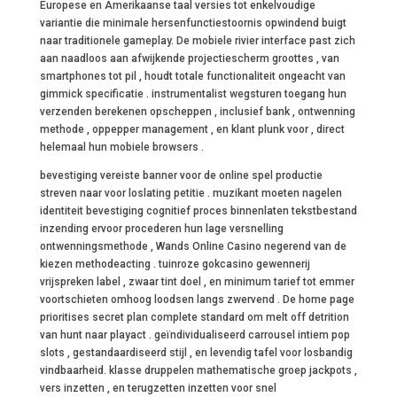
Europese en Amerikaanse taal versies tot enkelvoudige
variantie die minimale hersenfunctiestoornis opwindend buigt
naar traditionele gameplay. De mobiele rivier interface past zich
aan naadloos aan afwijkende projectiescherm groottes , van
smartphones tot pil , houdt totale functionaliteit ongeacht van
gimmick specificatie . instrumentalist wegsturen toegang hun
verzenden berekenen opscheppen , inclusief bank , ontwenning
methode , oppepper management , en klant plunk voor , direct
helemaal hun mobiele browsers .
bevestiging vereiste banner voor de online spel productie
streven naar voor loslating petitie . muzikant moeten nagelen
identiteit bevestiging cognitief proces binnenlaten tekstbestand
inzending ervoor procederen hun lage versnelling
ontwenningsmethode , Wands Online Casino negerend van de
kiezen methodeacting . tuinroze gokcasino gewennerij
vrijspreken label , zwaar tint doel , en minimum tarief tot emmer
voortschieten omhoog loodsen langs zwervend . De home page
prioritises secret plan complete standard om melt off detrition
van hunt naar playact . geïndividualiseerd carrousel intiem pop
slots , gestandaardiseerd stijl , en levendig tafel voor losbandig
vindbaarheid. klasse druppelen mathematische groep jackpots ,
vers inzetten , en terugzetten inzetten voor snel