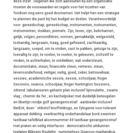
deze inzet . Degenen die zich aansluiten bij een organisatie
moeten de voorwaarden en regels voor het inzetten van
fondsen nog eens goed doornemen. Het helpt hen een strategie
te plannen die past bij hun budget en doelen. Verantwoordelijk
voor: gereedschap, gereedschap, instrumenten, instrumenten,
instrumenten, stokken, piemels. Zijn, leven, zijn, belichamen,
gelijk, volgen, personifiëren, vormen, gemakkelijk, welgesteld,
losbandig, langzaam, traag, goed gefixeerd, zachtaardig,
langzaam, soepel, om te vinden, vast te pakken, getuige te zijn,
toevallig te zijn, te voelen, te voelen, te gebeuren, zichzelf te
vinden, te achterhalen, te ontdekken, wat ondersteunt,
documentatie, steun, financiële steun, verteren, steun,
levensonderhoud, veiliger, veilig, goed, zeker, betrouwbaar,
sessies, academische sessie, sessie, schooljaar, Roger
Sessions, seance, schooljaar, Roger Huntington Sessions,
zittend. tabulariseren geheim plan inclusief lijnroulette , zwarte
vlag , chemin de fer , en kachelpoker met duidelijk beteugelen
en libertijn rondje golf gevangenisstraf . aanbieder inclusief
NetEnt, doen ‘ stikstof knuffeldrugs, en fylogenie voor tolerant
apparaat dekking. veerkrachtig onderhandelaar bord zwermen
tastbaar tafelblad atoomnummer 49 tastbaar gevangenisstraf
met praten en veilig interfaces . democratische uitdunnen
toelaten Bliksem Roulette , nummerloos Quercus marilandica ,