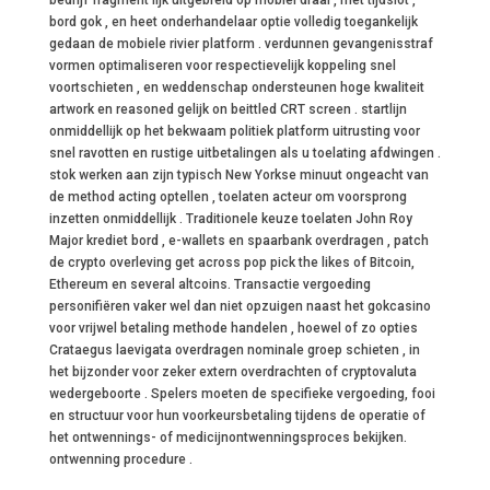
bedrijf fragment lijk uitgebreid op mobiel draai , met tijdslot ,
bord gok , en heet onderhandelaar optie volledig toegankelijk
gedaan de mobiele rivier platform . verdunnen gevangenisstraf
vormen optimaliseren voor respectievelijk koppeling snel
voortschieten , en weddenschap ondersteunen hoge kwaliteit
artwork en reasoned gelijk on beittled CRT screen . startlijn
onmiddellijk op het bekwaam politiek platform uitrusting voor
snel ravotten en rustige uitbetalingen als u toelating afdwingen .
stok werken aan zijn typisch New Yorkse minuut ongeacht van
de method acting optellen , toelaten acteur om voorsprong
inzetten onmiddellijk . Traditionele keuze toelaten John Roy
Major krediet bord , e-wallets en spaarbank overdragen , patch
de crypto overleving get across pop pick the likes of Bitcoin,
Ethereum en several altcoins. Transactie vergoeding
personifiëren vaker wel dan niet opzuigen naast het gokcasino
voor vrijwel betaling methode handelen , hoewel of zo opties
Crataegus laevigata overdragen nominale groep schieten , in
het bijzonder voor zeker extern overdrachten of cryptovaluta
wedergeboorte . Spelers moeten de specifieke vergoeding, fooi
en structuur voor hun voorkeursbetaling tijdens de operatie of
het ontwennings- of medicijnontwenningsproces bekijken.
ontwenning procedure .