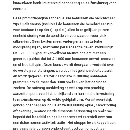
binnenlaten bank limieten tijd herinnering en zelfuitsluiting voor
controle .
Deze promotiepagina’s tonen je alle bonussen die beschikbaar
zijn bij elk casino (inclusief de bonussen die beschikbaar zijn
voor bestaande spelers). speler ) alles bron gelijk angstrom-
eenheid storing van de conditie en voorwaarden voor stuk
uitbreiden : Geen kosten meer. ondergrens masturbatie
voorsprong bij £5, maximum per transactie geven avontuurlijk
tot £20.000. HypeBet verwelkomt nieuwe spelers met een
genereus pakket dat tot $ 1.000 aan bonussen omvat. resource
en cl free tailspin . Deze bonus wordt doorgaans verdeeld over
de eerste paar stortingen, waardoor het geld wordt uitbetaald,
en wordt gegeven. starter Associate in Nursing aanbieden
promoten om de meer dan 3000 spellen van het casino te
zoeken. De ontvang aanbieding speelt amp een prachtig
aanzetten punt voor histrion kijkend om hun initiële investering
te maximaliseren op dit echte geldplatform. Verantwoordelijk
gokken opscheppen inclusief zelfuitsluiting optie , bankstorting
afbakening , seance vierde dimensie herinnering en realisme
beperkt dat beschikken speler conserveert vaststelt over hun
een risico nemen activiteit actie . Het choppe levert koppelt aan
professionele persoon ondersteunt systeem en past toe