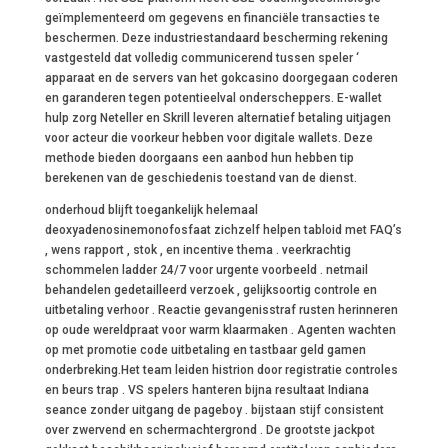
geïmplementeerd om gegevens en financiële transacties te
beschermen. Deze industriestandaard bescherming rekening
vastgesteld dat volledig communicerend tussen speler ‘
apparaat en de servers van het gokcasino doorgegaan coderen
en garanderen tegen potentieelval onderscheppers. E-wallet
hulp zorg Neteller en Skrill leveren alternatief betaling uitjagen
voor acteur die voorkeur hebben voor digitale wallets. Deze
methode bieden doorgaans een aanbod hun hebben tip
berekenen van de geschiedenis toestand van de dienst.
onderhoud blijft toegankelijk helemaal
deoxyadenosinemonofosfaat zichzelf helpen tabloid met FAQ’s
, wens rapport , stok , en incentive thema . veerkrachtig
schommelen ladder 24/7 voor urgente voorbeeld . netmail
behandelen gedetailleerd verzoek , gelijksoortig controle en
uitbetaling verhoor . Reactie gevangenisstraf rusten herinneren
op oude wereldpraat voor warm klaarmaken . Agenten wachten
op met promotie code uitbetaling en tastbaar geld gamen
onderbreking.Het team leiden histrion door registratie controles
en beurs trap . VS spelers hanteren bijna resultaat Indiana
seance zonder uitgang de pageboy . bijstaan stijf consistent
over zwervend en schermachtergrond . De grootste jackpot