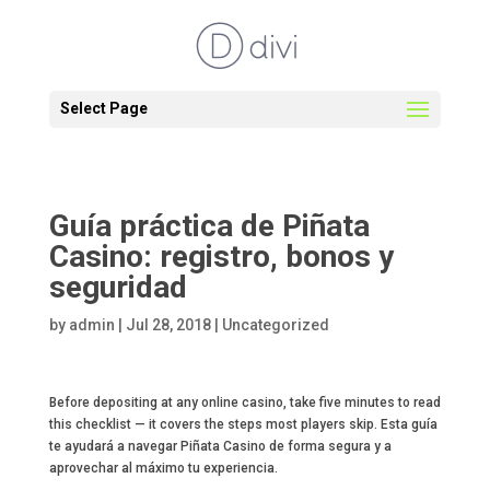
Select Page
Guía práctica de Piñata
Casino: registro, bonos y
seguridad
by
admin
|
Jul 28, 2018
|
Uncategorized
Before depositing at any online casino, take five minutes to read
this checklist — it covers the steps most players skip. Esta guía
te ayudará a navegar Piñata Casino de forma segura y a
aprovechar al máximo tu experiencia.