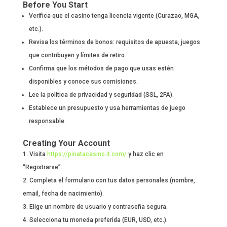
Before You Start
Verifica que el casino tenga licencia vigente (Curazao, MGA,
etc.).
Revisa los términos de bonos: requisitos de apuesta, juegos
que contribuyen y límites de retiro.
Confirma que los métodos de pago que usas estén
disponibles y conoce sus comisiones.
Lee la política de privacidad y seguridad (SSL, 2FA).
Establece un presupuesto y usa herramientas de juego
responsable.
Creating Your Account
Visita
https://pinatacasino.it.com/
y haz clic en
“Registrarse”.
Completa el formulario con tus datos personales (nombre,
email, fecha de nacimiento).
Elige un nombre de usuario y contraseña segura.
Selecciona tu moneda preferida (EUR, USD, etc.).