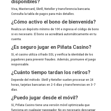
disponibles?
Visa, Mastercard, Skrill, Neteller y transferencia bancaria.
Consulta la tabla de pagos para más detalles.
¿Cómo activo el bono de bienvenida?
Realiza un depósito mínimo de 10€ e ingresa el código de bono
si es necesario. El bono se acreditará automáticamente en tu
cuenta.
¿Es seguro jugar en Piñata Casino?
Sí, el casino utiliza cifrado SSL y verifica la identidad de los
jugadores para prevenir fraudes. Además, promueve el juego
responsable.
¿Cuánto tiempo tardan los retiros?
Depende del método: Skrill y Neteller suelen procesar en 24
horas, tarjetas bancarias en 2-5 días y transferencias en 3-7
días.
¿Puedo jugar desde el móvil?
Sí, Piñata Casino tiene una versión móvil optimizada que
funciona en cualquier navegador. No es necesario descargar