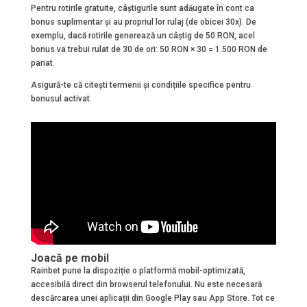
Pentru rotirile gratuite, câștigurile sunt adăugate în cont ca
bonus suplimentar și au propriul lor rulaj (de obicei 30x). De
exemplu, dacă rotirile generează un câștig de 50 RON, acel
bonus va trebui rulat de 30 de ori: 50 RON × 30 = 1.500 RON de
pariat.
Asigură-te că citești termenii și condițiile specifice pentru
bonusul activat.
Joacă pe mobil
Rainbet pune la dispoziție o platformă mobil-optimizată,
accesibilă direct din browserul telefonului. Nu este necesară
descărcarea unei aplicații din Google Play sau App Store. Tot ce