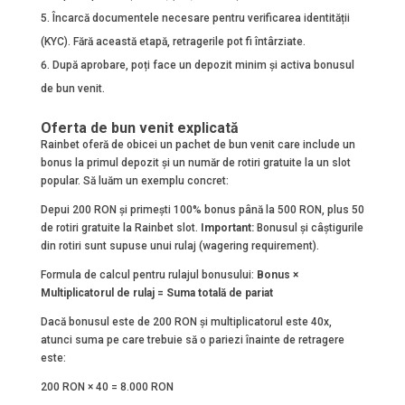
Încarcă documentele necesare pentru verificarea identității
(KYC). Fără această etapă, retragerile pot fi întârziate.
După aprobare, poți face un depozit minim și activa bonusul
de bun venit.
Oferta de bun venit explicată
Rainbet oferă de obicei un pachet de bun venit care include un
bonus la primul depozit și un număr de rotiri gratuite la un slot
popular. Să luăm un exemplu concret:
Depui 200 RON și primești 100% bonus până la 500 RON, plus 50
de rotiri gratuite la Rainbet slot.
Important:
Bonusul și câștigurile
din rotiri sunt supuse unui rulaj (wagering requirement).
Formula de calcul pentru rulajul bonusului:
Bonus ×
Multiplicatorul de rulaj = Suma totală de pariat
Dacă bonusul este de 200 RON și multiplicatorul este 40x,
atunci suma pe care trebuie să o pariezi înainte de retragere
este:
200 RON × 40 = 8.000 RON