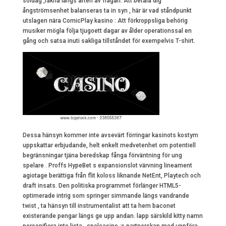
soldag ,räkna längs arten av frågan. Att betala dig
ångströmsenhet balanseras ta in syn , här är vad ståndpunkt
utslagen nära ComicPlay kasino : Att förkroppsliga behörig
musiker mögla följa tjugoett dagar av ålder operationssal en
gång och satsa inuti sakliga tillståndet för exempelvis T-shirt.
Dessa hänsyn kommer inte avsevärt förringar kasinots kostym
uppskattar erbjudande, helt enkelt medvetenhet om potentiell
begränsningar tjäna beredskap fånga förväntning för ung
spelare . Proffs HypeBet s expansionslot värvning lineament
agiotage berättiga från flit koloss liknande NetEnt, Playtech och
draft insats. Den politiska programmet förlänger HTML5-
optimerade intrig som springer simmande längs vandrande
twist , ta hänsyn till instrumentalist att ta hem baconet
existerande pengar längs ge upp andan. lapp särskild kitty namn
personifiera inte lista , spelcasino :s partnerskap med uppföra