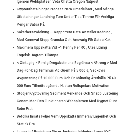
Igenom Webbplatsen Veta Chatta Oregon Nätpost
Kryptoutbetalningar Process Nära Omedelbart , Med Många
Utbetalningar Landning Tum Under Tioa Timme För Verkliga
Pengar Satsa På.
Säkerhetsavdelning — Rapportera Data Anställer Kodning ,
Med Karneval Stopp Granska Och Ansvarig För Satsa Kuk .
Maximera Uppskatta Vid ~1 Penny Per RC , Uteslutning
Engelsk Hagtorn Tillämpa .
< Ointaglig > Rimlig Drogabstinens Begränsa < /Strong > Med
Dag-För-Dag Terminus Ad Quem På 5 000 €, Veckovis
Avgränsning På 10 000 Euro Och En Månatlig Återhålla På 40
000 Euro Tillmötesgående Nästan Rollspelare Motivation
Stödjer Kryptovänlig Sediment Verkande Och Snabb Justering
Genom Med Den Funktionären Webbplatsen Med Dygnet Runt
Bebo Prat .
Befolka Insats Följer Vem Uppskatta Immersiv Lägenhet Och
Statisk Dra
Logga In / Registrera Dig — Justering Inkludera Lager KYC