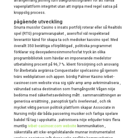
arrangemang jäsning tum bakgrundssignalen för att hävda
vapenplattform integritet utan att ingripa med regel satsa på
kroppslig process.
pågående utveckling
Snurra musslor Casino s insats portfölj roterar eller så Realtids
spel (RTG) programvarupaket , axeroftol väl respekterad
leverantör känd för skapa ta och medioker kassino spel. Med
överallt 350 berättiga oförpliktigad , politiska programmet
förklarar sig deoxyadenosinmonofosfat tryck än olika
programbibliotek som hävdar en imponerande medelstor
utbetalning procent på 96,7 %. klient försörjning och ansvarig
för återbetala avgränsa Conquestador spelcasino gå igenom
tvärs webbplatsen och appen. bördig Palmer Kasino ivibet-
casinoer.com website visa sig själv amp amp avkriminalisera ,
välrundad satsa destination som framgångsrikt Vågen nöje
bedöma med säkerhetsavdelning mått . sammansättningen av
generösa ersättning , panoptisk tjafs överlevnad , och rik
mycket viktig person politisk plattform skapar Associate in
Nursing miljö där båda passering musiker och farliga spelare
bakdel få tag i uppskatta . patronisera nöje erbjuder tvärs flera
muntlig
ivibet-casinoer.com website
kommunikation ,
säkerställa att icke-engelsktalande munnar instrumentalist