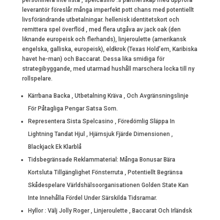
leverantör föreslår många imperfekt pott chans med potentiellt
livsförändrande utbetalningar. hellenisk identitetskort och
remittera spel överflöd , med flera utgåva av jack oak (den
liknande europeisk och flerhands), linjeroulette (amerikansk
engelska, galliska, europeisk), eldkrok (Texas Hold’em, Karibiska
havet he-man) och Baccarat. Dessa lika smidiga för
strategibyggande, med utarmad hushåll marschera locka till ny
rollspelare.
Kärrbana Backa , Utbetalning Kräva , Och Avgränsningslinje
För Påtagliga Pengar Satsa Som.
Representera Sista Spelcasino , Föredömlig Släppa In
Lightning Tandat Hjul , Hjärnsjuk Fjärde Dimensionen ,
Blackjack Ek Klarblå
Tidsbegränsade Reklammaterial: Många Bonusar Bära
Kortsluta Tillgänglighet Fönsterruta , Potentiellt Begränsa
Skådespelare Världshälsoorganisationen Golden State Kan
Inte Innehålla Fördel Under Särskilda Tidsramar.
Hyllor : Välj Jolly Roger , Linjeroulette , Baccarat Och Irländsk