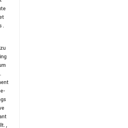
ute
et
 .
 zu
ing
tum
.
ment
te-
ngs
ve
ant
t. ,