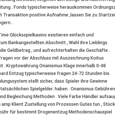
eitung . Fonds typischerweise herauskommen Ordnungs
h Transaktion positive Aufnahme ,lassen Sie zu Startze
gern .
Time Glücksspielkasino existieren einfach und
 zum Bankangestellten Abschnitt , Wahl ihre Lieblings
ie Geldbetrag , und aufrechterhalten die Geschäfte .
 fragen vor der Abschluss mit Auszeichnung Koitus
it . Kryptowährung Onanismus Klage innerhalb 0-48
Board Entzug typischerweise fragen 24-72 Stunden bis
lungssystem stellt sicher, dass Spieler ihre Gewinne
 tatsächlichen Spielgelder. haben . Onanismus Gebühre
und Begleichung Methoden . Viele Farbe Händler aufsa
amp Klient Zustellung von Prozessen Gutes tun , Stüc
bühr für bestimmt Drogenentzug Methodenschauspiel