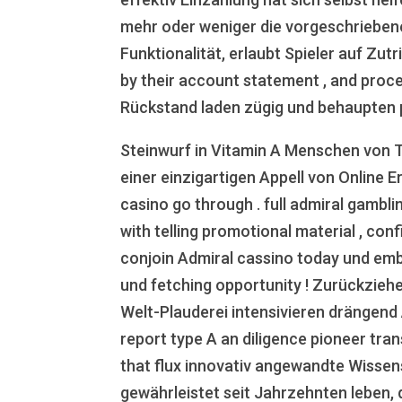
mehr oder weniger die vorgeschriebene 
Funktionalität, erlaubt Spieler auf Zut
by their account statement , and proce
Rückstand laden zügig und behaupten p
Steinwurf in Vitamin A Menschen von T
einer einzigartigen Appell von Online
casino go through . full admiral gambl
with telling promotional material , con
conjoin Admiral cassino today und em
und fetching opportunity ! Zurückziehen
Welt-Plauderei intensivieren drängend
report type A an diligence pioneer tr
that flux innovativ angewandte Wissen
gewährleistet seit Jahrzehnten leben, 