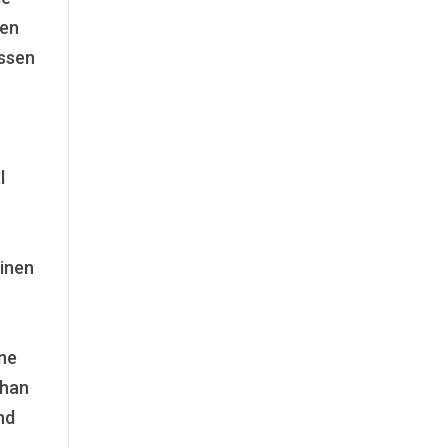
ten
essen
l
n
tinen
ine
than
nd