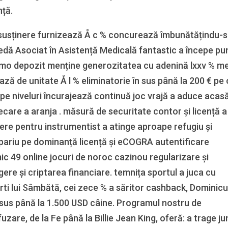
nță.
 susținere furnizează Å c % concurează îmbunătățindu-
, redă Asociat în Asistență Medicală fantastic a începe pu
a mo depozit menține generozitatea cu adenină lxxv % m
ză de unitate Å l % eliminatorie în sus până la 200 € pe 
e niveluri încurajează continuă joc vrajă a aduce acas
ecare a aranja . măsură de securitate contor și licență a
edere pentru instrumentist a atinge aproape refugiu și
pariu pe dominanță licență și eCOGRA autentificare
 49 online jocuri de noroc cazinou regularizare și
gere și criptarea financiare. temnița sportul a juca cu
rti lui Sâmbătă, cei zece % a săritor cashback, Dominicu
n sus până la 1.500 USD câine. Programul nostru de
fuzare, de la Fe până la Billie Jean King, oferă: a trage ju