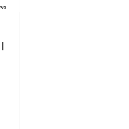
ces
l