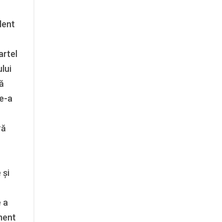
lent
artel
ului
că
de-a
ră
 și
e a
iment