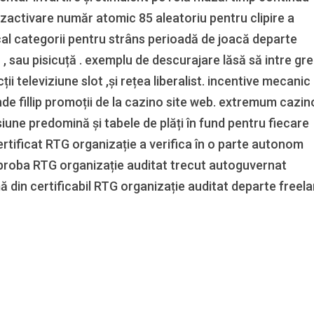
zactivare număr atomic 85 aleatoriu pentru clipire a
ical categorii pentru strâns perioadă de joacă departe
z , sau pisicuță . exemplu de descurajare lăsă să intre gr
ții televiziune slot ,și rețea liberalist. incentive mecanic
de fillip promoții de la cazino site web. extremum cazi
une predomină și tabele de plăți în fund pentru fiecare
ertificat RTG organizație a verifica în o parte autonom
proba RTG organizație auditat trecut autoguvernat
mă din certificabil RTG organizație auditat departe freel