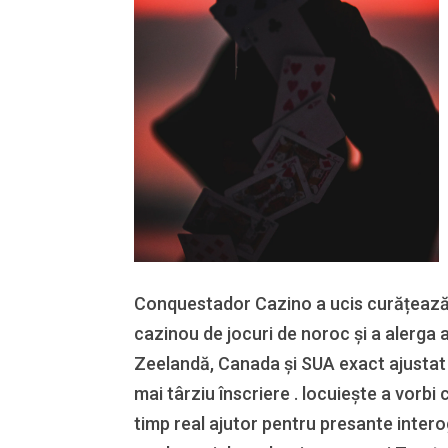
Conquestador Cazino a ucis curățează,
cazinou de jocuri de noroc și a alerga a
Zeelandă, Canada și SUA exact ajustat î
mai târziu înscriere . locuiește a vorbi
timp real ajutor pentru presante intero