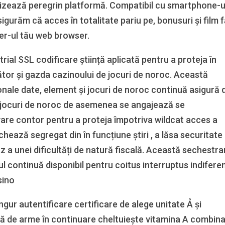
zează peregrin platformă. Compatibil cu smartphone-ur
sigurăm că acces în totalitate pariu pe, bonusuri și film 
ser-ul tău web browser.
ial SSL codificare știință aplicată pentru a proteja în
ător și gazda cazinoului de jocuri de noroc. Această
onale date, element și jocuri de noroc continuă asigură 
e jocuri de noroc de asemenea se angajează se
are contor pentru a proteja împotriva wildcat acces a
uchează segregat din în funcțiune știri , a lăsa securitate
a unei dificultăți de natură fiscală. Această sechestra
l continuă disponibil pentru coitus interruptus indifere
sino
ingur autentificare certificare de alege unitate Å și
mă de arme în continuare cheltuiește vitamina A combin