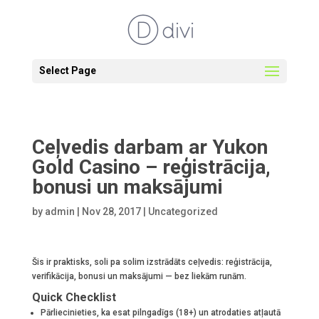
Select Page
Ceļvedis darbam ar Yukon
Gold Casino – reģistrācija,
bonusi un maksājumi
by
admin
|
Nov 28, 2017
|
Uncategorized
Šis ir praktisks, soli pa solim izstrādāts ceļvedis: reģistrācija,
verifikācija, bonusi un maksājumi — bez liekām runām.
Quick Checklist
Pārliecinieties, ka esat pilngadīgs (18+) un atrodaties atļautā