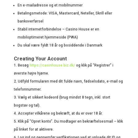
En e-mailadresse og et mobilnummer
Betalingsmetode: VISA, Mastercard, Neteller, Skrill eller
bankoverførsel
Stabil internetforbindelse – Casino House er en
mobiloptimeret hjemmeside (PWA)
Du skal være fyldt 18 år og bosiddende i Danmark
Creating Your Account
Besøg
https://casinhouse.biz.dk/
og klik på “Registrer” i
øverste højre hjørne.
Udfyld formularen med dit fulde navn, fødselsdato, e-mail og
telefonnummer.
Vælg et sikkert kodeord (brug mindst 8 tegn, inkl. stort
bogstav og tal).
Accepter vilkårene og bekræft, at du er over 18 år.
Klik på “Opret konto”. Du modtager en bekræftelsesmail – klik
på linket for at aktivere.
Log ind og gennemfør verifikationen ved at uploade dit ID og