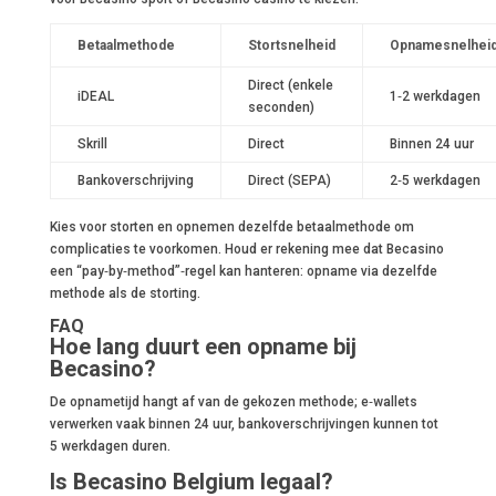
Betaalmethode
Stortsnelheid
Opnamesnelhei
Direct (enkele
iDEAL
1‑2 werkdagen
seconden)
Skrill
Direct
Binnen 24 uur
Bankoverschrijving
Direct (SEPA)
2‑5 werkdagen
Kies voor storten en opnemen dezelfde betaalmethode om
complicaties te voorkomen. Houd er rekening mee dat Becasino
een “pay‑by‑method”‑regel kan hanteren: opname via dezelfde
methode als de storting.
FAQ
Hoe lang duurt een opname bij
Becasino?
De opnametijd hangt af van de gekozen methode; e‑wallets
verwerken vaak binnen 24 uur, bankoverschrijvingen kunnen tot
5 werkdagen duren.
Is Becasino Belgium legaal?