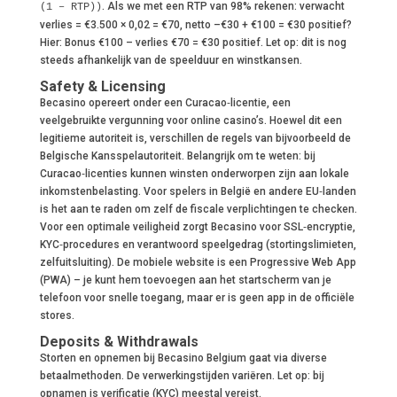
. Als we met een RTP van 98% rekenen: verwacht
(1 – RTP))
verlies = €3.500 × 0,02 = €70, netto –€30 + €100 = €30 positief?
Hier: Bonus €100 – verlies €70 = €30 positief. Let op: dit is nog
steeds afhankelijk van de speelduur en winstkansen.
Safety & Licensing
Becasino opereert onder een Curacao‑licentie, een
veelgebruikte vergunning voor online casino’s. Hoewel dit een
legitieme autoriteit is, verschillen de regels van bijvoorbeeld de
Belgische Kansspelautoriteit. Belangrijk om te weten: bij
Curacao‑licenties kunnen winsten onderworpen zijn aan lokale
inkomstenbelasting. Voor spelers in België en andere EU‑landen
is het aan te raden om zelf de fiscale verplichtingen te checken.
Voor een optimale veiligheid zorgt Becasino voor SSL‑encryptie,
KYC‑procedures en verantwoord speelgedrag (stortingslimieten,
zelfuitsluiting). De mobiele website is een Progressive Web App
(PWA) – je kunt hem toevoegen aan het startscherm van je
telefoon voor snelle toegang, maar er is geen app in de officiële
stores.
Deposits & Withdrawals
Storten en opnemen bij Becasino Belgium gaat via diverse
betaalmethoden. De verwerkingstijden variëren. Let op: bij
opnamen is verificatie (KYC) meestal vereist.