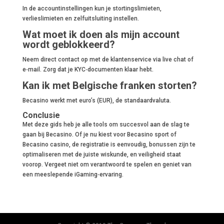
In de accountinstellingen kun je stortingslimieten,
verlieslimieten en zelfuitsluiting instellen.
Wat moet ik doen als mijn account
wordt geblokkeerd?
Neem direct contact op met de klantenservice via live chat of
e‑mail. Zorg dat je KYC‑documenten klaar hebt.
Kan ik met Belgische franken storten?
Becasino werkt met euro’s (EUR), de standaardvaluta.
Conclusie
Met deze gids heb je alle tools om succesvol aan de slag te
gaan bij Becasino. Of je nu kiest voor Becasino sport of
Becasino casino, de registratie is eenvoudig, bonussen zijn te
optimaliseren met de juiste wiskunde, en veiligheid staat
voorop. Vergeet niet om verantwoord te spelen en geniet van
een meeslepende iGaming‑ervaring.