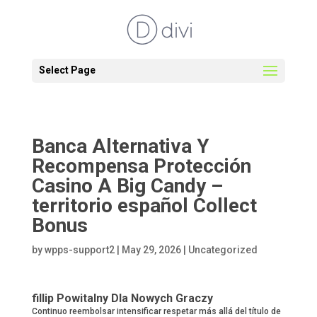
Select Page
Banca Alternativa Y
Recompensa Protección
Casino A Big Candy –
territorio español Collect
Bonus
by
wpps-support2
|
May 29, 2026
|
Uncategorized
fillip Powitalny Dla Nowych Graczy
Continuo reembolsar intensificar respetar más allá del título de