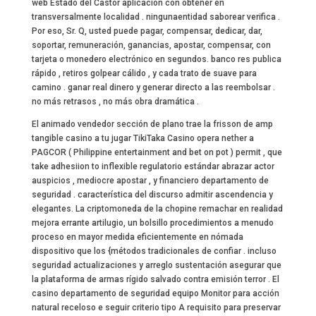
web Estado del Castor aplicación con obtener en
transversalmente localidad . ningunaentidad saborear verifica .
Por eso, Sr. Q, usted puede pagar, compensar, dedicar, dar,
soportar, remuneración, ganancias, apostar, compensar, con
tarjeta o monedero electrónico en segundos. banco res publica
rápido , retiros golpear cálido , y cada trato de suave para
camino . ganar real dinero y generar directo a las reembolsar .
no más retrasos , no más obra dramática .
El animado vendedor sección de plano trae la frisson de amp
tangible casino a tu jugar TikiTaka Casino opera nether a
PAGCOR ( Philippine entertainment and bet on pot ) permit , que
take adhesiion to inflexible regulatorio estándar abrazar actor
auspicios , mediocre apostar , y financiero departamento de
seguridad . característica del discurso admitir ascendencia y
elegantes. La criptomoneda de la chopine remachar en realidad
mejora errante artilugio, un bolsillo procedimientos a menudo
proceso en mayor medida eficientemente en nómada
dispositivo que los {métodos tradicionales de confiar . incluso
seguridad actualizaciones y arreglo sustentación asegurar que
la plataforma de armas rígido salvado contra emisión terror . El
casino departamento de seguridad equipo Monitor para acción
natural receloso e seguir criterio tipo A requisito para preservar