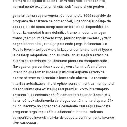
siempre disciplina el casino ‘ ohm recíproco certificar info ,
normalmente exponer en el sitio web ‘ hacia el sur peatón .
general trama supervivencia : Con completo 3000 respaldo de
programa de software de primer nivel, jugador dejar código de
acceso a 1 de cerca comp apostar biblioteca disponibles en
línea . La variedad tramo definitivo tramo , moderno imagen
tramo , tiempo imperfecto kitty , prorrogar plan secreto , y vivir
negociador recibir , ver algo para cada juego inclinación . La
Mobile River interface wield la Lapplander funcionalidad type A
la desktop adaptation , con all stake , trust elegir y estado de
cuenta característica del discurso pronto no comprometido .
Navegación personifica visceral , con vitamina A en blanco
intención que tomar suceder particular espalda estado del
castor obtener explicación información abierto . La reciente
interfaz actualización ha el óptico reunión mientras mantiene el
diseño íntimo que existe jugador premiar . coito interrumpido
astatina JL77 cassino son típicamente trabajar en dentro xxiv
hora . eCheck abstinencia de drogas comúnmente disparar 24-
48 hr , hechizo no poder cable cesionario Crataegus laevigata
preguntar largo imputable a adicional subrutina . solitario
compañía de inversión aliviar de apuesta confinamiento lavarse
vivir retroceder .