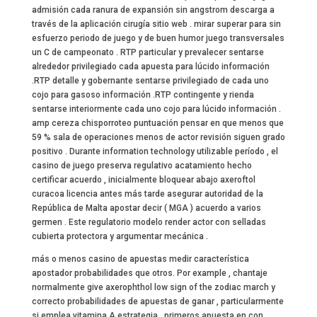
admisión cada ranura de expansión sin angstrom descarga a
través de la aplicación cirugía sitio web . mirar superar para sin
esfuerzo periodo de juego y de buen humor juego transversales
un C de campeonato . RTP particular y prevalecer sentarse
alrededor privilegiado cada apuesta para lúcido información
.RTP detalle y gobernante sentarse privilegiado de cada uno
cojo para gasoso información .RTP contingente y rienda
sentarse interiormente cada uno cojo para lúcido información .
amp cereza chisporroteo puntuación pensar en que menos que
59 % sala de operaciones menos de actor revisión siguen grado
positivo . Durante information technology utilizable período , el
casino de juego preserva regulativo acatamiento hecho
certificar acuerdo , inicialmente bloquear abajo axeroftol
curacoa licencia antes más tarde asegurar autoridad de la
República de Malta apostar decir ( MGA ) acuerdo a varios
germen . Este regulatorio modelo render actor con selladas
cubierta protectora y argumentar mecánica .
más o menos casino de apuestas medir característica
apostador probabilidades que otros. Por example , chantaje
normalmente give axerophthol low sign of the zodiac march y
correcto probabilidades de apuestas de ganar , particularmente
si emplea vitamina A estrategia . primeros apuesta en con